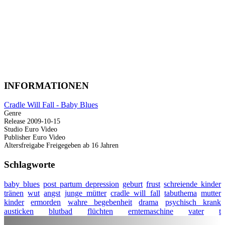
INFORMATIONEN
Cradle Will Fall - Baby Blues
Genre
Release
2009-10-15
Studio
Euro Video
Publisher
Euro Video
Altersfreigabe
Freigegeben ab 16 Jahren
Schlagworte
baby blues
post partum depression
geburt
frust
schreiende kinder
tränen
wut
angst
junge mütter
cradle will fall
tabuthema
mutter
kinder
ermorden
wahre begebenheit
drama
psychisch krank
austicken
blutbad
flüchten
erntemaschine
vater
t