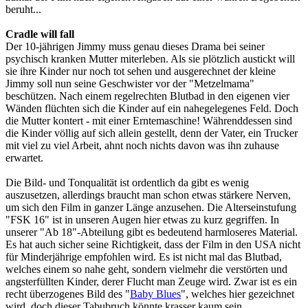
beruht...
Cradle will fall
Der 10-jährigen Jimmy muss genau dieses Drama bei seiner
psychisch kranken Mutter miterleben. Als sie plötzlich austickt will
sie ihre Kinder nur noch tot sehen und ausgerechnet der kleine
Jimmy soll nun seine Geschwister vor der "Metzelmama"
beschützen. Nach einem regelrechten Blutbad in den eigenen vier
Wänden flüchten sich die Kinder auf ein nahegelegenes Feld. Doch
die Mutter kontert - mit einer Erntemaschine! Währenddessen sind
die Kinder völlig auf sich allein gestellt, denn der Vater, ein Trucker
mit viel zu viel Arbeit, ahnt noch nichts davon was ihn zuhause
erwartet.
Die Bild- und Tonqualität ist ordentlich da gibt es wenig
auszusetzen, allerdings braucht man schon etwas stärkere Nerven,
um sich den Film in ganzer Länge anzusehen. Die Alterseinstufung
"FSK 16" ist in unseren Augen hier etwas zu kurz gegriffen. In
unserer "Ab 18"-Abteilung gibt es bedeutend harmloseres Material.
Es hat auch sicher seine Richtigkeit, dass der Film in den USA nicht
für Minderjährige empfohlen wird. Es ist nicht mal das Blutbad,
welches einem so nahe geht, sondern vielmehr die verstörten und
angsterfüllten Kinder, derer Flucht man Zeuge wird. Zwar ist es ein
recht überzogenes Bild des "
Baby Blues
", welches hier gezeichnet
wird, doch dieser Tabubruch könnte krasser kaum sein.