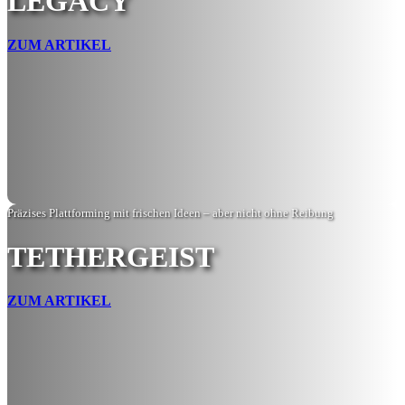
LEGACY
ZUM ARTIKEL
Präzises Plattforming mit frischen Ideen – aber nicht ohne Reibung
TETHERGEIST
ZUM ARTIKEL