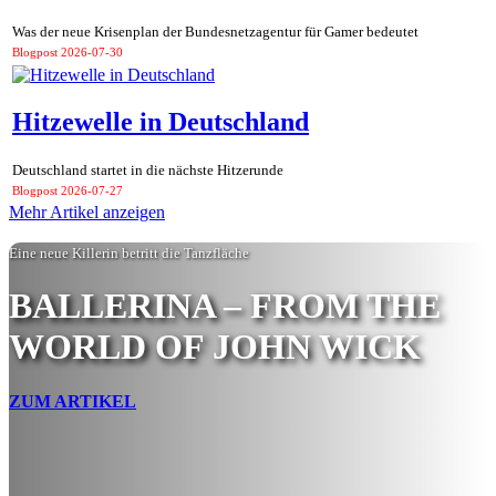
Was der neue Krisenplan der Bundesnetzagentur für Gamer bedeutet
Blogpost
2026-07-30
Hitzewelle in Deutschland
Deutschland startet in die nächste Hitzerunde
Blogpost
2026-07-27
Mehr Artikel anzeigen
Eine neue Killerin betritt die Tanzfläche
BALLERINA – FROM THE
WORLD OF JOHN WICK
ZUM ARTIKEL