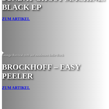
BLACK EP
ZUM ARTIKEL
Grunge-Revival trifft auf modernen Indie-Rock
BROCKHOFF – EASY
PEELER
ZUM ARTIKEL