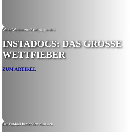
Wenn Wetten zur Realität werden
INSTADOCS: DAS GROSSE W
ETTFIEBER
ZUM ARTIKEL
Der Fußball hinter den Kulissen