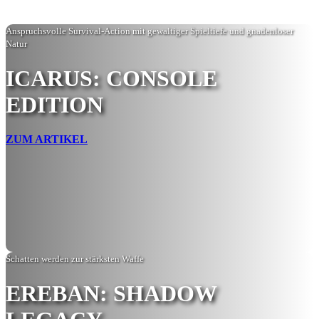
Anspruchsvolle Survival-Action mit gewaltiger Spieltiefe und gnadenloser
Natur
ICARUS: CONSOLE
EDITION
ZUM ARTIKEL
Schatten werden zur stärksten Waffe
EREBAN: SHADOW