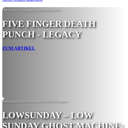
Druckvoll, eingängig, kompromisslos
FIVE FINGER DEATH
PUNCH - LEGACY
ZUM ARTIKEL
Atmosphärischer Darkwave trifft Shoegaze
LOWSUNDAY – LOW
SUNDAY GHOST MACHINE: