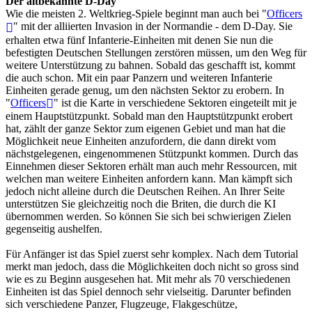
Der altbekannte D-Day
Wie die meisten 2. Weltkrieg-Spiele beginnt man auch bei "
Officers
" mit der alliierten Invasion in der Normandie - dem D-Day. Sie
erhalten etwa fünf Infanterie-Einheiten mit denen Sie nun die
befestigten Deutschen Stellungen zerstören müssen, um den Weg für
weitere Unterstützung zu bahnen. Sobald das geschafft ist, kommt
die auch schon. Mit ein paar Panzern und weiteren Infanterie
Einheiten gerade genug, um den nächsten Sektor zu erobern. In
"
Officers
" ist die Karte in verschiedene Sektoren eingeteilt mit je
einem Hauptstützpunkt. Sobald man den Hauptstützpunkt erobert
hat, zählt der ganze Sektor zum eigenen Gebiet und man hat die
Möglichkeit neue Einheiten anzufordern, die dann direkt vom
nächstgelegenen, eingenommenen Stützpunkt kommen. Durch das
Einnehmen dieser Sektoren erhält man auch mehr Ressourcen, mit
welchen man weitere Einheiten anfordern kann. Man kämpft sich
jedoch nicht alleine durch die Deutschen Reihen. An Ihrer Seite
unterstützen Sie gleichzeitig noch die Briten, die durch die KI
übernommen werden. So können Sie sich bei schwierigen Zielen
gegenseitig aushelfen.
Für Anfänger ist das Spiel zuerst sehr komplex. Nach dem Tutorial
merkt man jedoch, dass die Möglichkeiten doch nicht so gross sind
wie es zu Beginn ausgesehen hat. Mit mehr als 70 verschiedenen
Einheiten ist das Spiel dennoch sehr vielseitig. Darunter befinden
sich verschiedene Panzer, Flugzeuge, Flakgeschütze,