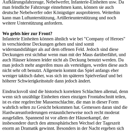
Aufklärungsfahrzeuge, Nebelwerfer, Infanterie-Einheiten usw. Da
man feindliche Fahrzeuge einnehmen kann, können sie auch
deutsche Nebelwerfer oder Königstiger ausprobieren. Weiterhin
kann man Luftunterstützung, Artillerieunterstützung und noch
weitere Unterstützung anfordern.
Wo gehts hier zur Front?
Infanterie Einheiten können ähnlich wie bei "Company of Heroes"
in verschiedene Deckungen gehen und sind somit
widerstandsfähiger als auf dem offenen Feld. Jedoch sind diese
Deckungen erst sichtbar wenn man mit der Maus darüberfährt, und
auch Häuser können leider nicht als Deckung benutzt werden. Da
man jedoch mehr angreifen muss als verteidigen, werden diese auch
nicht sehr oft benutzt. Allgemein kommt das Spiel anfangs eher
weniger taktisch daher, was sich im späteren Spielverlauf und bei
höherer Schwierigkeitsstufe dann jedoch ändert.
Eindrucksvoll sind die historisch korrekten Schlachten allemal, denn
wenn sich unzählige Einheiten einen einzigen Frontabschnitt teilen,
ist es eine regelrechte Massenschlachte, die man in dieser Form
wahrlich selten zu Gesicht bekommen hat. Gemessen daran sind die
Hardwareanforderungen erstaunlicherweise noch recht moderat
ausgefallen. Spannend ist vor allem der Häuserkampf, der
insbesondere durch den atmosphärischen Wechsel der Tageszeit
enorm an Dramatik gewinnt. Besonders in der Nacht ergeben sich