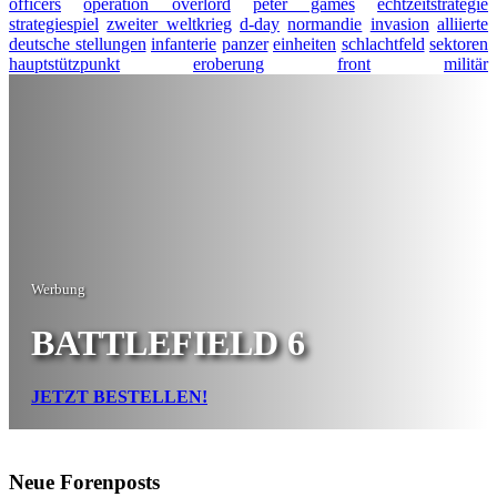
officers
operation overlord
peter games
echtzeitstrategie
strategiespiel
zweiter weltkrieg
d-day
normandie
invasion
alliierte
deutsche stellungen
infanterie
panzer
einheiten
schlachtfeld
sektoren
hauptstützpunkt
eroberung
front
militär
Werbung
BATTLEFIELD 6
JETZT BESTELLEN!
Neue Forenposts