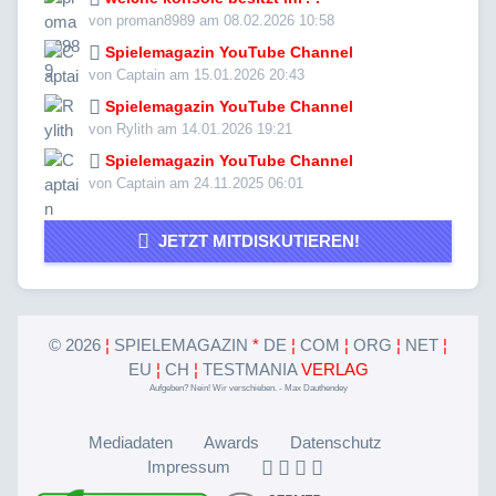
von proman8989 am 08.02.2026 10:58
Spielemagazin YouTube Channel
von Captain am 15.01.2026 20:43
Spielemagazin YouTube Channel
von Rylith am 14.01.2026 19:21
Spielemagazin YouTube Channel
von Captain am 24.11.2025 06:01
JETZT MITDISKUTIEREN!
©
2026
¦
SPIELEMAGAZIN
*
DE
¦
COM
¦
ORG
¦
NET
¦
EU
¦
CH
¦
TESTMANIA
VERLAG
Aufgeben? Nein! Wir verschieben. - Max Dauthendey
Mediadaten
Awards
Datenschutz
Impressum