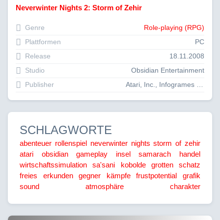
Neverwinter Nights 2: Storm of Zehir
Genre
Role-playing (RPG)
Plattformen
PC
Release
18.11.2008
Studio
Obsidian Entertainment
Publisher
Atari, Inc., Infogrames Entertainment
SCHLAGWORTE
abenteuer
rollenspiel
neverwinter nights
storm of zehir
atari
obsidian
gameplay
insel
samarach
handel
wirtschaftssimulation
sa'sani
kobolde
grotten
schatz
freies erkunden
gegner
kämpfe
frustpotential
grafik
sound
atmosphäre
charakter