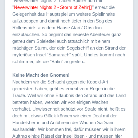
"Neverwinter Nights 2" haben Spieler nun mit
"
Neverwinter Nights 2 - Storm of Zehir
" erneut die
Gelegenheit das Hauptspiel um weitere Spielinhalte
aufzupeppen und damit noch tiefer in den Sog des
Rollenspiels aus dem Hause Atari / Obsidian
einzutauchen. So beginnt das neueste Abenteuer ganz
getreu dem Spieletitel auch tatsächlich mit einem
mächtigen Sturm, der dein Segelschiff an den Strand der
myteriösen Insel "Samarach" spült. Und es kommt noch
schlimmer, als die "Batiri" angreifen...
Keine Macht den Gnomen!
Nachdem wir die Schlacht gegen die Kobold-Art
gemeistert haben, geht es erneut vom Regen in die
Traufe. Weil wir ohne Erlaubnis den Strand und das Land
betreten haben, werden wir von einigen Wachen
verhaftet. Unwissenheit schützt vor Strafe nicht, heißt es
doch mit etwas Glück können wir einen Deal mit der
Handelsherrin und Anführerin der Wachen Sa`Sani
aushandeln. Wir kommen frei, dafür müssen wir in ihrem
Auftrag einige Rätsel der Insel lösen - und müssen hier