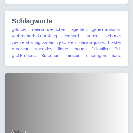
Schlagworte
g-force
meerschweinchen
agenten
geheimmission
verbrecherbekämpfung
leonard saber
schurke
weltzerstörung
saberling-konzern
darwin
juarez
blaster
maulwurf
speckles
fliege
mooch
3d-brillen
3d-
grafikmodus
3d-action
mission
eindringen
nage
Werbung