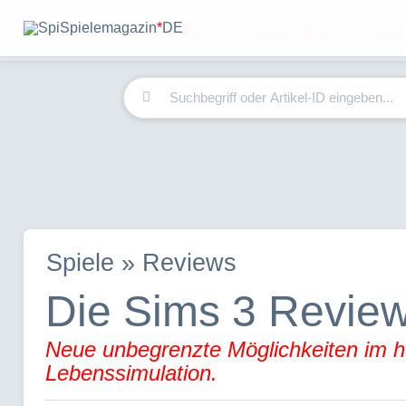
Home
Spiele
Forum
F
Spielemagazin
*
DE
Spiele » Reviews
Die Sims 3 Revie
Neue unbegrenzte Möglichkeiten im he
Lebenssimulation.