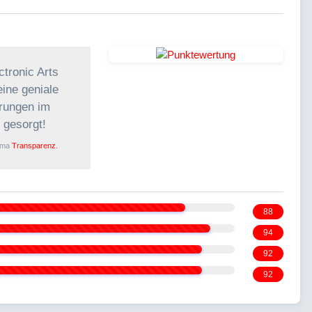
ectronic Arts
ine geniale
erungen im
 gesorgt!
ema
Transparenz.
88
94
92
92