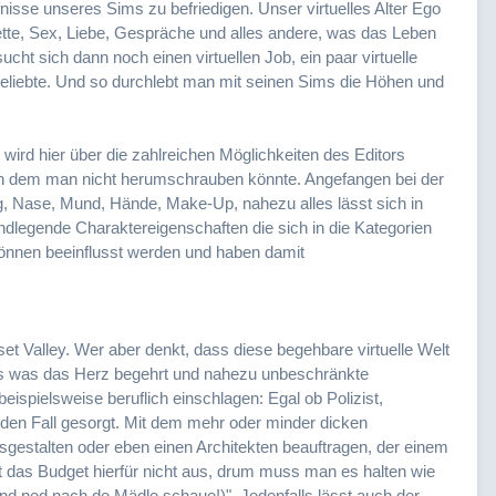
isse unseres Sims zu befriedigen. Unser virtuelles Alter Ego
lette, Sex, Liebe, Gespräche und alles andere, was das Leben
t sich dann noch einen virtuellen Job, ein paar virtuelle
eliebte. Und so durchlebt man mit seinen Sims die Höhen und
wird hier über die zahlreichen Möglichkeiten des Editors
 an dem man nicht herumschrauben könnte. Angefangen bei der
, Nase, Mund, Hände, Make-Up, nahezu alles lässt sich in
ndlegende Charaktereigenschaften die sich in die Kategorien
 können beeinflusst werden und haben damit
et Valley. Wer aber denkt, dass diese begehbare virtuelle Welt
 alles was das Herz begehrt und nahezu unbeschränkte
eispielsweise beruflich einschlagen: Egal ob Polizist,
jeden Fall gesorgt. Mit dem mehr oder minder dicken
stalten oder eben einen Architekten beauftragen, der einem
ht das Budget hierfür nicht aus, drum muss man es halten wie
nd ned nach de Mädle schaue!)". Jedenfalls lässt auch der