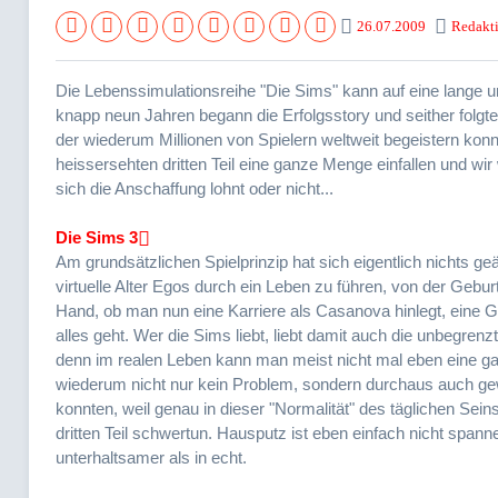
26.07.2009
Redakt
Die Lebenssimulationsreihe "Die Sims" kann auf eine lange u
knapp neun Jahren begann die Erfolgsstory und seither folgt
der wiederum Millionen von Spielern weltweit begeistern konn
heissersehten dritten Teil eine ganze Menge einfallen und w
sich die Anschaffung lohnt oder nicht...
Die Sims 3
Am grundsätzlichen Spielprinzip hat sich eigentlich nichts g
virtuelle Alter Egos durch ein Leben zu führen, von der Gebur
Hand, ob man nun eine Karriere als Casanova hinlegt, eine Gr
alles geht. Wer die Sims liebt, liebt damit auch die unbegren
denn im realen Leben kann man meist nicht mal eben eine ga
wiederum nicht nur kein Problem, sondern durchaus auch gew
konnten, weil genau in dieser "Normalität" des täglichen Sei
dritten Teil schwertun. Hausputz ist eben einfach nicht spanne
unterhaltsamer als in echt.