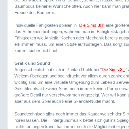
Baumodus keinerlei Wünsche offen. Auch hier kann man prak
Freude des Bauherrn.
Individuelle Fähigkeiten spielen in "
Die Sims 3
" eine größer
das Schreiben beibringen, während man im Fähigkeitstagebu
Fähigkeiten wie Athletik, Kochen oder Mechanik bereits au
erklimmen muss, um einen Stufe aufzusteigen. Das sorgt zus
kommt sicher nicht auf.
Grafik und Sound
Augenscheinlich hat sich in Punkto Grafik bei "
Die Sims 3
"
Weitem überlegen und beeindruckt vor allem durch zahlreich
wichtig sind um eine virtuelle Umgebung zum Leben zu erwec
Geschlechtsakt zweier Sims noch immer keinen Porno erwar
größere Detail nur verschwommen angezeigt. Wer will kann s
aber aus dem Spiel auch keine Skandal-Nudel macht.
Soundtechnisch gibts noch immer das Kauderwelsch der Sims
hören lassen. Die Hintergrundmusik bettet sich gut ins Spie
nichts anfangen kann, hat immer noch die Möglichkeit eigene 