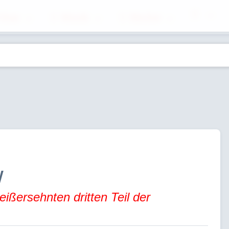
ilme
Musik
Bücher
w
ißersehnten dritten Teil der