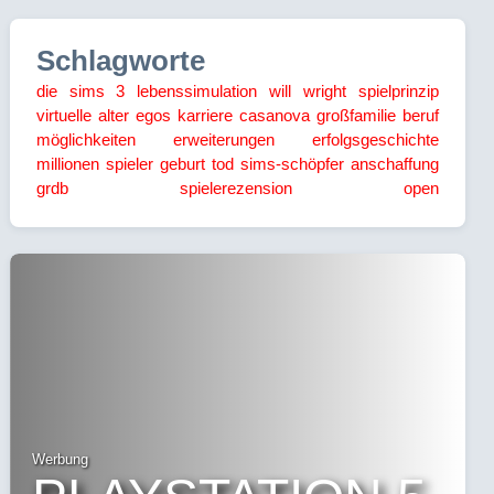
Schlagworte
die sims 3
lebenssimulation
will wright
spielprinzip
virtuelle alter egos
karriere
casanova
großfamilie
beruf
möglichkeiten
erweiterungen
erfolgsgeschichte
millionen spieler
geburt
tod
sims-schöpfer
anschaffung
grdb
spielerezension
open
Werbung