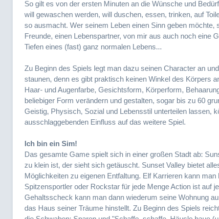
So gilt es von der ersten Minuten an die Wünsche und Bedürfn
will gewaschen werden, will duschen, essen, trinken, auf Toi
so ausmacht. Wer seinem Leben einen Sinn geben möchte, such
Freunde, einen Lebenspartner, von mir aus auch noch eine G
Tiefen eines (fast) ganz normalen Lebens...
Zu Beginn des Spiels legt man dazu seinen Character an und 
staunen, denn es gibt praktisch keinen Winkel des Körpers
Haar- und Augenfarbe, Gesichtsform, Körperform, Behaarung
beliebiger Form verändern und gestalten, sogar bis zu 60 gru
Geistig, Physisch, Sozial und Lebensstil unterteilen lassen,
ausschlaggebenden Einfluss auf das weitere Spiel.
Ich bin ein Sim!
Das gesamte Game spielt sich in einer großen Stadt ab: Suns
zu klein ist, der sieht sich getäuscht. Sunset Valley bietet
Möglichkeiten zu eigenen Entfaltung. Elf Karrieren kann man b
Spitzensportler oder Rockstar für jede Menge Action ist auf 
Gehaltsscheck kann man dann wiederum seine Wohnung ausge
das Haus seiner Träume hinstellt. Zu Beginn des Spiels reic
die Schwaben: Sparen und "Schaffe, schaffe, Häusle baue (u