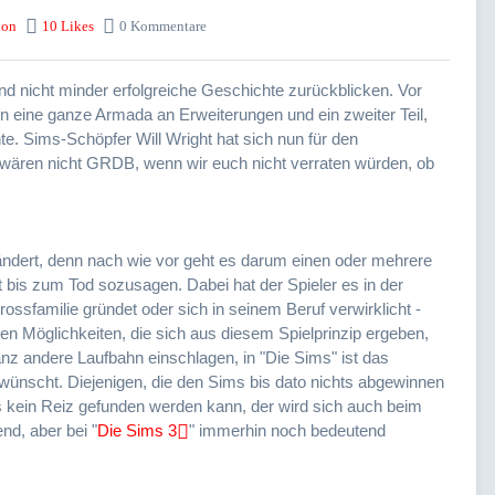
ion
10 Likes
0 Kommentare
nd nicht minder erfolgreiche Geschichte zurückblicken. Vor
en eine ganze Armada an Erweiterungen und ein zweiter Teil,
te. Sims-Schöpfer Will Wright hat sich nun für den
ir wären nicht GRDB, wenn wir euch nicht verraten würden, ob
eändert, denn nach wie vor geht es darum einen oder mehrere
t bis zum Tod sozusagen. Dabei hat der Spieler es in der
ossfamilie gründet oder sich in seinem Beruf verwirklicht -
zten Möglichkeiten, die sich aus diesem Spielprinzip ergeben,
nz andere Laufbahn einschlagen, in "Die Sims" ist das
ünscht. Diejenigen, die den Sims bis dato nichts abgewinnen
ns kein Reiz gefunden werden kann, der wird sich auch beim
nd, aber bei "
Die Sims 3
" immerhin noch bedeutend