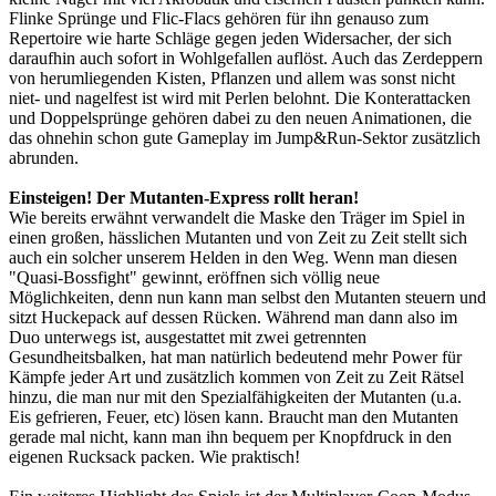
Flinke Sprünge und Flic-Flacs gehören für ihn genauso zum
Repertoire wie harte Schläge gegen jeden Widersacher, der sich
daraufhin auch sofort in Wohlgefallen auflöst. Auch das Zerdeppern
von herumliegenden Kisten, Pflanzen und allem was sonst nicht
niet- und nagelfest ist wird mit Perlen belohnt. Die Konterattacken
und Doppelsprünge gehören dabei zu den neuen Animationen, die
das ohnehin schon gute Gameplay im Jump&Run-Sektor zusätzlich
abrunden.
Einsteigen! Der Mutanten-Express rollt heran!
Wie bereits erwähnt verwandelt die Maske den Träger im Spiel in
einen großen, hässlichen Mutanten und von Zeit zu Zeit stellt sich
auch ein solcher unserem Helden in den Weg. Wenn man diesen
"Quasi-Bossfight" gewinnt, eröffnen sich völlig neue
Möglichkeiten, denn nun kann man selbst den Mutanten steuern und
sitzt Huckepack auf dessen Rücken. Während man dann also im
Duo unterwegs ist, ausgestattet mit zwei getrennten
Gesundheitsbalken, hat man natürlich bedeutend mehr Power für
Kämpfe jeder Art und zusätzlich kommen von Zeit zu Zeit Rätsel
hinzu, die man nur mit den Spezialfähigkeiten der Mutanten (u.a.
Eis gefrieren, Feuer, etc) lösen kann. Braucht man den Mutanten
gerade mal nicht, kann man ihn bequem per Knopfdruck in den
eigenen Rucksack packen. Wie praktisch!