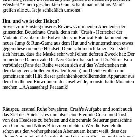
Weisheit "Einem geschenkten Gaul schaut man nicht ins Maul"
greifen alle zu. Ist ja schließlich umsonst!
Hm, und wo ist der Haken?
Soviel zum Einstieg unseres Reviews zum neuen Abenteuer der
grinsenden Beutelratte Crash, denn mit "Crash - Herrscher der
Mutanten" zaubern die Entwickler von Radical Entertainment ein
neues Jump & Run-Game aus dem Hut und wir unternehmen etwas
gegen diese ominöse Headset. Denn schon nach kurzer Zeit stellt
sich heraus, dass die Maske sehr wohl einen tieferen Zweck hat: Der
immerböse Dauerrivale Dr. Neo Cortex hat sich mit Dr. Nitrus Brio
verbündet (Fans der Reihe werden sich auf das Wiedersehen mit
dem lange verschollenen Rivalen freuen) und beide wollen nun
gemeinsam mit Hilfe dieser gedankenkontrollierenden Apparatur aus
dem friedlichen Einwohnern der Insel wilde, monsterhafte Mutanten
machen....AAaaaaahrg! Paaaanik!
Räusper...erstmal Ruhe bewahren. Crash's Aufgabe und somit auch
das Ziel des Spiels ist es nun also seine Freunde Coco und Crush
von den Headsets zu befreien und die zentrale Steuerungsmaschine
von Cortex und Nitrus Brio zu vernichten. Wer die Beutelratte
schon aus den vorhergehenden Abenteuern kennt weiß, dass der
kleine Nager mit viel Akrobatik und eisernen Fäusten punkten kann.