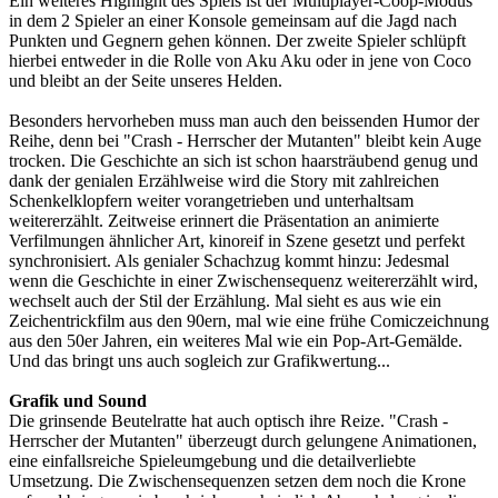
Ein weiteres Highlight des Spiels ist der Multiplayer-Coop-Modus
in dem 2 Spieler an einer Konsole gemeinsam auf die Jagd nach
Punkten und Gegnern gehen können. Der zweite Spieler schlüpft
hierbei entweder in die Rolle von Aku Aku oder in jene von Coco
und bleibt an der Seite unseres Helden.
Besonders hervorheben muss man auch den beissenden Humor der
Reihe, denn bei "Crash - Herrscher der Mutanten" bleibt kein Auge
trocken. Die Geschichte an sich ist schon haarsträubend genug und
dank der genialen Erzählweise wird die Story mit zahlreichen
Schenkelklopfern weiter vorangetrieben und unterhaltsam
weitererzählt. Zeitweise erinnert die Präsentation an animierte
Verfilmungen ähnlicher Art, kinoreif in Szene gesetzt und perfekt
synchronisiert. Als genialer Schachzug kommt hinzu: Jedesmal
wenn die Geschichte in einer Zwischensequenz weitererzählt wird,
wechselt auch der Stil der Erzählung. Mal sieht es aus wie ein
Zeichentrickfilm aus den 90ern, mal wie eine frühe Comiczeichnung
aus den 50er Jahren, ein weiteres Mal wie ein Pop-Art-Gemälde.
Und das bringt uns auch sogleich zur Grafikwertung...
Grafik und Sound
Die grinsende Beutelratte hat auch optisch ihre Reize. "Crash -
Herrscher der Mutanten" überzeugt durch gelungene Animationen,
eine einfallsreiche Spieleumgebung und die detailverliebte
Umsetzung. Die Zwischensequenzen setzen dem noch die Krone