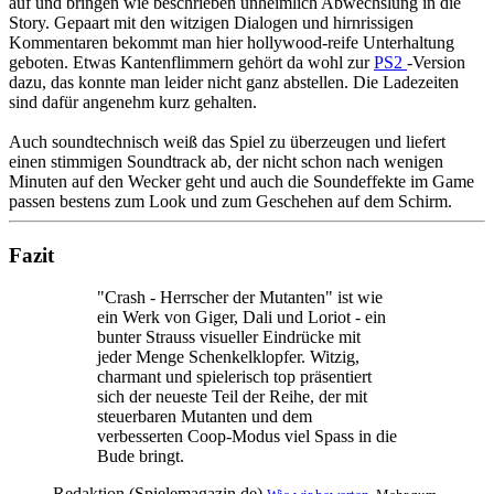
auf und bringen wie beschrieben unheimlich Abwechslung in die
Story. Gepaart mit den witzigen Dialogen und hirnrissigen
Kommentaren bekommt man hier hollywood-reife Unterhaltung
geboten. Etwas Kantenflimmern gehört da wohl zur
PS2
-Version
dazu, das konnte man leider nicht ganz abstellen. Die Ladezeiten
sind dafür angenehm kurz gehalten.
Auch soundtechnisch weiß das Spiel zu überzeugen und liefert
einen stimmigen Soundtrack ab, der nicht schon nach wenigen
Minuten auf den Wecker geht und auch die Soundeffekte im Game
passen bestens zum Look und zum Geschehen auf dem Schirm.
Fazit
"Crash - Herrscher der Mutanten" ist wie
ein Werk von Giger, Dali und Loriot - ein
bunter Strauss visueller Eindrücke mit
jeder Menge Schenkelklopfer. Witzig,
charmant und spielerisch top präsentiert
sich der neueste Teil der Reihe, der mit
steuerbaren Mutanten und dem
verbesserten Coop-Modus viel Spass in die
Bude bringt.
Redaktion (Spielemagazin.de)