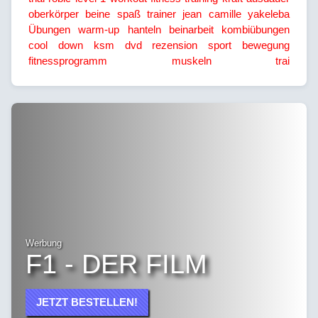
oberkörper
beine
spaß
trainer
jean camille yakeleba
Übungen
warm-up
hanteln
beinarbeit
kombiübungen
cool down
ksm
dvd
rezension
sport
bewegung
fitnessprogramm
muskeln
trai
Werbung
F1 - DER FILM
JETZT BESTELLEN!