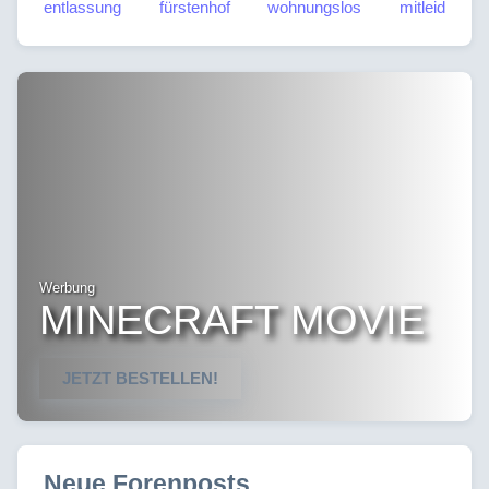
entlassung
fürstenhof
wohnungslos
mitleid
Werbung
MINECRAFT MOVIE
JETZT BESTELLEN!
Neue Forenposts