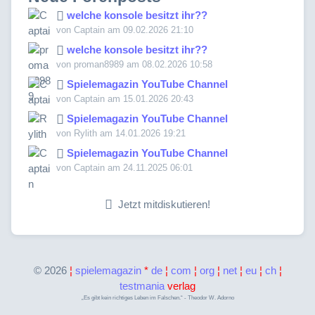
welche konsole besitzt ihr??
von Captain am 09.02.2026 21:10
welche konsole besitzt ihr??
von proman8989 am 08.02.2026 10:58
Spielemagazin YouTube Channel
von Captain am 15.01.2026 20:43
Spielemagazin YouTube Channel
von Rylith am 14.01.2026 19:21
Spielemagazin YouTube Channel
von Captain am 24.11.2025 06:01
Jetzt mitdiskutieren!
©
2026
¦
spielemagazin
*
de
¦
com
¦
org
¦
net
¦
eu
¦
ch
¦
testmania
verlag
„Es gibt kein richtiges Leben im Falschen.“ - Theodor W. Adorno