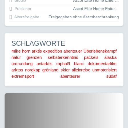
Studio
Ascot Elite Home Entertainment GmbH
Publisher
Ascot Elite Home Entertainment GmbH
Altersfreigabe
Freigegeben ohne Altersbeschränkung
SCHLAGWORTE
mike horn
arktis
expedition
abenteuer
Überlebenskampf
natur
grenzen
selbsterkenntnis
packeis
alaska
umrundung
antarktis
raphaël blanc
dokumentarfilm
arktos
nordkap
grönland
skier
alleinreise
unmotorisiert
extremsport
abenteurer
südaf