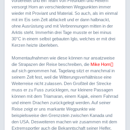
vorbereitet und ein Team von Freunden und Helfern
versorgt Horn an verschiedenen Wegpunkten immer
wieder mit Proviant und Material. So auch, als im einmal
mit im Eis sein Zelt abfackelt und er dann halbnackt,
ohne Ausrüstung und mit Verbrennungen mitten in der
Arktis steht. Immerhin drei Tage musste er bei minus
30°C in einem selbst gebauten Iglo, welches er mit drei
Kerzen heizte überleben.
Momentaufnahmen wie diese können nur ansatzweise
die Strapazen der Reise beschreiben, die
Mike Horn
auf sich genommen hat. Tagelang sitzt er manchmal in
seinem Zelt fest, weil die Witterungsverhältnisse eine
Weiterreise nicht zulassen. Den Großteil der Strecke
muss er zu Fuss zurücklegen, nur kleinere Passagen
können mit dem Triamaran, einem Kajak, einem Fahrrad
und einem Drachen zurückgelegt werden. Auf seiner
Reise zeigt er uns markante Wegpunkte wie
beispielsweise den Grenzstein zwischen Kanada und
den USA. Desweiteren machen wir zusammen mit dem
Extremsportler auch die Bekanntschaft seiner Helfer,