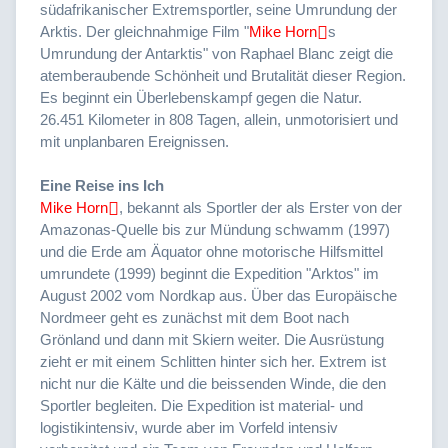
südafrikanischer Extremsportler, seine Umrundung der
Arktis. Der gleichnahmige Film "
Mike Horn
s
Umrundung der Antarktis" von Raphael Blanc zeigt die
atemberaubende Schönheit und Brutalität dieser Region.
Es beginnt ein Überlebenskampf gegen die Natur.
26.451 Kilometer in 808 Tagen, allein, unmotorisiert und
mit unplanbaren Ereignissen.
Eine Reise ins Ich
Mike Horn
, bekannt als Sportler der als Erster von der
Amazonas-Quelle bis zur Mündung schwamm (1997)
und die Erde am Äquator ohne motorische Hilfsmittel
umrundete (1999) beginnt die Expedition "Arktos" im
August 2002 vom Nordkap aus. Über das Europäische
Nordmeer geht es zunächst mit dem Boot nach
Grönland und dann mit Skiern weiter. Die Ausrüstung
zieht er mit einem Schlitten hinter sich her. Extrem ist
nicht nur die Kälte und die beissenden Winde, die den
Sportler begleiten. Die Expedition ist material- und
logistikintensiv, wurde aber im Vorfeld intensiv