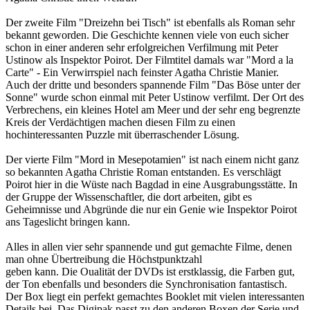
Der zweite Film "Dreizehn bei Tisch" ist ebenfalls als Roman sehr
bekannt geworden. Die Geschichte kennen viele von euch sicher
schon in einer anderen sehr erfolgreichen Verfilmung mit Peter
Ustinow als Inspektor Poirot. Der Filmtitel damals war "Mord a la
Carte" - Ein Verwirrspiel nach feinster Agatha Christie Manier.
Auch der dritte und besonders spannende Film "Das Böse unter der
Sonne" wurde schon einmal mit Peter Ustinow verfilmt. Der Ort des
Verbrechens, ein kleines Hotel am Meer und der sehr eng begrenzte
Kreis der Verdächtigen machen diesen Film zu einen
hochinteressanten Puzzle mit überraschender Lösung.
Der vierte Film "Mord in Mesepotamien" ist nach einem nicht ganz
so bekannten Agatha Christie Roman entstanden. Es verschlägt
Poirot hier in die Wüste nach Bagdad in eine Ausgrabungsstätte. In
der Gruppe der Wissenschaftler, die dort arbeiten, gibt es
Geheimnisse und Abgründe die nur ein Genie wie Inspektor Poirot
ans Tageslicht bringen kann.
Alles in allen vier sehr spannende und gut gemachte Filme, denen
man ohne Übertreibung die Höchstpunktzahl
geben kann. Die Oualität der DVDs ist erstklassig, die Farben gut,
der Ton ebenfalls und besonders die Synchronisation fantastisch.
Der Box liegt ein perfekt gemachtes Booklet mit vielen interessanten
Details bei. Das Digipak passt zu den anderen Boxen der Serie und