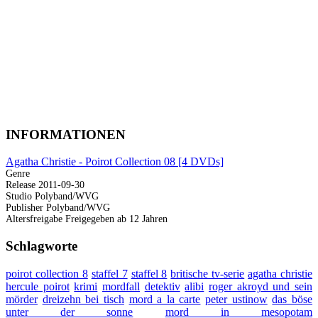
INFORMATIONEN
Agatha Christie - Poirot Collection 08 [4 DVDs]
Genre
Release
2011-09-30
Studio
Polyband/WVG
Publisher
Polyband/WVG
Altersfreigabe
Freigegeben ab 12 Jahren
Schlagworte
poirot collection 8
staffel 7
staffel 8
britische tv-serie
agatha christie
hercule poirot
krimi
mordfall
detektiv
alibi
roger akroyd und sein
mörder
dreizehn bei tisch
mord a la carte
peter ustinow
das böse
unter der sonne
mord in mesopotam