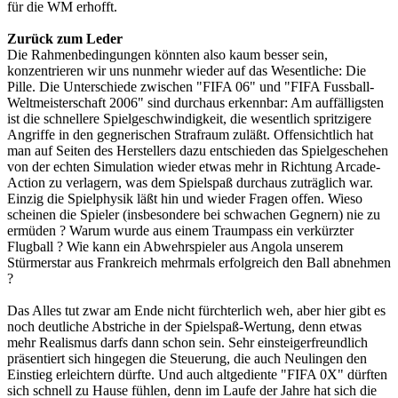
für die WM erhofft.
Zurück zum Leder
Die Rahmenbedingungen könnten also kaum besser sein,
konzentrieren wir uns nunmehr wieder auf das Wesentliche: Die
Pille. Die Unterschiede zwischen "FIFA 06" und "FIFA Fussball-
Weltmeisterschaft 2006" sind durchaus erkennbar: Am auffälligsten
ist die schnellere Spielgeschwindigkeit, die wesentlich spritzigere
Angriffe in den gegnerischen Strafraum zuläßt. Offensichtlich hat
man auf Seiten des Herstellers dazu entschieden das Spielgeschehen
von der echten Simulation wieder etwas mehr in Richtung Arcade-
Action zu verlagern, was dem Spielspaß durchaus zuträglich war.
Einzig die Spielphysik läßt hin und wieder Fragen offen. Wieso
scheinen die Spieler (insbesondere bei schwachen Gegnern) nie zu
ermüden ? Warum wurde aus einem Traumpass ein verkürzter
Flugball ? Wie kann ein Abwehrspieler aus Angola unserem
Stürmerstar aus Frankreich mehrmals erfolgreich den Ball abnehmen
?
Das Alles tut zwar am Ende nicht fürchterlich weh, aber hier gibt es
noch deutliche Abstriche in der Spielspaß-Wertung, denn etwas
mehr Realismus darfs dann schon sein. Sehr einsteigerfreundlich
präsentiert sich hingegen die Steuerung, die auch Neulingen den
Einstieg erleichtern dürfte. Und auch altgediente "FIFA 0X" dürften
sich schnell zu Hause fühlen, denn im Laufe der Jahre hat sich die