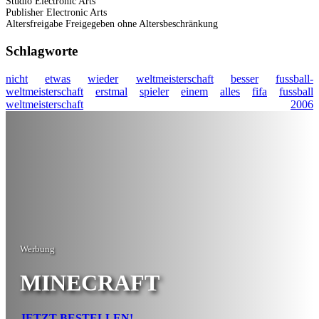
Studio
Electronic Arts
Publisher
Electronic Arts
Altersfreigabe
Freigegeben ohne Altersbeschränkung
Schlagworte
nicht
etwas
wieder
weltmeisterschaft
besser
fussball-
weltmeisterschaft
erstmal
spieler
einem
alles
fifa
fussball
weltmeisterschaft
2006
Werbung
MINECRAFT
JETZT BESTELLEN!