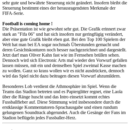
sehr gute und bewährte Steuerung nicht geändert. Insofern bleibt die
Steuerung bestimmt eines der herausragendsten Merkmale der
FIFA-Serie.
Football is coming home !
Die Präsentation ist wie gewohnt sehr gut. Die Grafik erinnert zwar
stark an "Fifa 06" und hat sich insofern nur geringfügig verändert,
aber eine gute Grafik bleibt eben gut. Bei den Top 100 Spielern der
Welt hat man bei EA sogar nochmals Überstunden gemacht und
deren Gesichtskonturen noch besser nachgezeichnet und dargestellt.
Jetzt darf man Oliver Kahn fast wie im Fernsehen brüllen sehen.
Dennoch wird sich Electronic Arts mal wieder den Vorwurf gefallen
lassen müssen, mit ein und demselben Spiel zweimal Kasse machen
zu wollen. Ganz so krass wollen wir es nicht ausdrücken, dennoch
wird das Spiel nicht dazu beitragen diesen Vorwurf abzumildern.
Besonderes Lob verdient die Athmosphäre im Spiel. Wenn die
Teams das Stadion betreten und es Papierglitter regnet, eine Laola
über die Ränge huscht und das Intro einsetzt kommt echtes
Fussballfieber auf. Diese Stimmung wird insbesondere durch die
erstklassige Kommentatoren-Sprachausgabe und einen rundum
gelungenen Soundtrack abgerundet. Auch die Gesänge der Fans im
Stadion beflügeln jedes Fussballer-Herz.