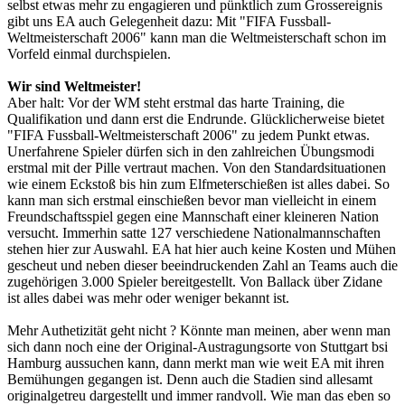
selbst etwas mehr zu engagieren und pünktlich zum Grossereignis
gibt uns EA auch Gelegenheit dazu: Mit "FIFA Fussball-
Weltmeisterschaft 2006" kann man die Weltmeisterschaft schon im
Vorfeld einmal durchspielen.
Wir sind Weltmeister!
Aber halt: Vor der WM steht erstmal das harte Training, die
Qualifikation und dann erst die Endrunde. Glücklicherweise bietet
"FIFA Fussball-Weltmeisterschaft 2006" zu jedem Punkt etwas.
Unerfahrene Spieler dürfen sich in den zahlreichen Übungsmodi
erstmal mit der Pille vertraut machen. Von den Standardsituationen
wie einem Eckstoß bis hin zum Elfmeterschießen ist alles dabei. So
kann man sich erstmal einschießen bevor man vielleicht in einem
Freundschaftsspiel gegen eine Mannschaft einer kleineren Nation
versucht. Immerhin satte 127 verschiedene Nationalmannschaften
stehen hier zur Auswahl. EA hat hier auch keine Kosten und Mühen
gescheut und neben dieser beeindruckenden Zahl an Teams auch die
zugehörigen 3.000 Spieler bereitgestellt. Von Ballack über Zidane
ist alles dabei was mehr oder weniger bekannt ist.
Mehr Authetizität geht nicht ? Könnte man meinen, aber wenn man
sich dann noch eine der Original-Austragungsorte von Stuttgart bsi
Hamburg aussuchen kann, dann merkt man wie weit EA mit ihren
Bemühungen gegangen ist. Denn auch die Stadien sind allesamt
originalgetreu dargestellt und immer randvoll. Wie man das eben so