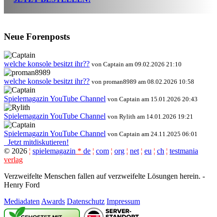
Neue Forenposts
welche konsole besitzt ihr??
von Captain am 09.02.2026 21:10
welche konsole besitzt ihr??
von proman8989 am 08.02.2026 10:58
Spielemagazin YouTube Channel
von Captain am 15.01.2026 20:43
Spielemagazin YouTube Channel
von Rylith am 14.01.2026 19:21
Spielemagazin YouTube Channel
von Captain am 24.11.2025 06:01
Jetzt mitdiskutieren!
©
2026
¦
spielemagazin
*
de
¦
com
¦
org
¦
net
¦
eu
¦
ch
¦
testmania
verlag
Verzweifelte Menschen fallen auf verzweifelte Lösungen herein. -
Henry Ford
Mediadaten
Awards
Datenschutz
Impressum