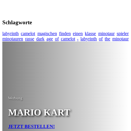
Schlagworte
labyrinth
camelot
magischen
finden
einen
klasse
minotaur
spieler
minotauren
rasse
dark
age
of
camelot
-
labyrinth
of
the
minotaur
Werbung
MARIO KART
JETZT BESTELLEN!