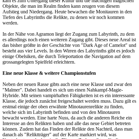
kam es zum Untergang dieser Kultur und die mächtigen magischen
Objekte, die man im Realm finden kann zeugen von diesem
Aufstieg und Niedergang. Heute bewachen die Monitauren in den
Tiefen des Labyrinths die Relikte, zu denen wir noch kommen
werden.
In der Nähe von Agramon liegt der Zugang zum Labyrinth, zu dem
es allerdings noch einen weiteren Zugang gibt. Dieses neue Areal ist
das bisher größte in der Geschichte von "Dark Age of Camelot" und
besteht aus vier Levels. In den Wirren des Labyrinths gibt es jedoch
einige Obelsiken, die durch Teleportation die Navigation auf dem
grossangelegten Spielfeld erleichtern.
Eine neue Klasse & weitere Championstufen
Neben der neuen Rasse gibts auch eine neue Klasse und zwar den
"Malmer". Dabei handelt es sich um einen Nahkampf-Magie-
Hybride. Mit seinen vampirhaften Fähigkeiten ist es ein interessante
Klasse, die jedoch zunächst freigeschaltet werden muss. Dazu gilt es
erstmal einige der oben erwähnte Minotaurenrelikte zu finden,
welche sich im Labyrinth befinden und von den Minotauren
bewacht werden. Eine harte Nuss, da auch die anderen Reiche ein
Interesse an den Relikten haben und alle das neue Gebiet betreten
können. Zudem hat das Finden der Relikte den Nachteil, dass man
danach als "Reliktträger" auf der Karte markiert wird, was