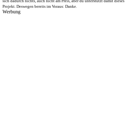
sich dadurch nichts, auch nicht am Preis, aber du unterstützt damit dieses
Projekt. Deswegen bereits im Voraus: Danke.
Werbung