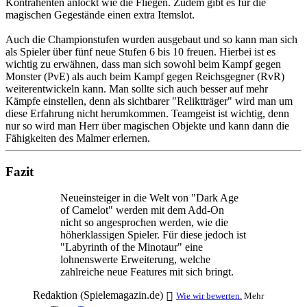
Kontrahenten anlockt wie die Fliegen. Zudem gibt es für die
magischen Gegestände einen extra Itemslot.
Auch die Championstufen wurden ausgebaut und so kann man sich
als Spieler über fünf neue Stufen 6 bis 10 freuen. Hierbei ist es
wichtig zu erwähnen, dass man sich sowohl beim Kampf gegen
Monster (PvE) als auch beim Kampf gegen Reichsgegner (RvR)
weiterentwickeln kann. Man sollte sich auch besser auf mehr
Kämpfe einstellen, denn als sichtbarer "Reliktträger" wird man um
diese Erfahrung nicht herumkommen. Teamgeist ist wichtig, denn
nur so wird man Herr über magischen Objekte und kann dann die
Fähigkeiten des Malmer erlernen.
Fazit
Neueinsteiger in die Welt von "Dark Age
of Camelot" werden mit dem Add-On
nicht so angesprochen werden, wie die
höherklassigen Spieler. Für diese jedoch ist
"Labyrinth of the Minotaur" eine
lohnenswerte Erweiterung, welche
zahlreiche neue Features mit sich bringt.
Redaktion (Spielemagazin.de)
Wie wir bewerten.
Mehr