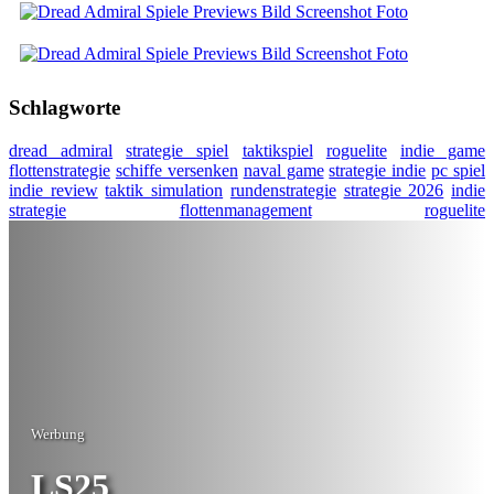
Schlagworte
dread admiral
strategie spiel
taktikspiel
roguelite
indie game
flottenstrategie
schiffe versenken
naval game
strategie indie
pc spiel
indie review
taktik simulation
rundenstrategie
strategie 2026
indie
strategie
flottenmanagement
roguelite
Werbung
LS25