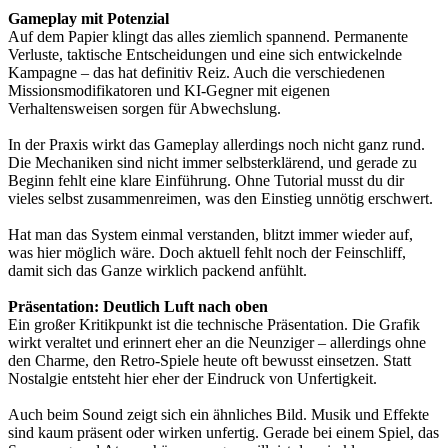
Gameplay mit Potenzial
Auf dem Papier klingt das alles ziemlich spannend. Permanente
Verluste, taktische Entscheidungen und eine sich entwickelnde
Kampagne – das hat definitiv Reiz. Auch die verschiedenen
Missionsmodifikatoren und KI-Gegner mit eigenen
Verhaltensweisen sorgen für Abwechslung.
In der Praxis wirkt das Gameplay allerdings noch nicht ganz rund.
Die Mechaniken sind nicht immer selbsterklärend, und gerade zu
Beginn fehlt eine klare Einführung. Ohne Tutorial musst du dir
vieles selbst zusammenreimen, was den Einstieg unnötig erschwert.
Hat man das System einmal verstanden, blitzt immer wieder auf,
was hier möglich wäre. Doch aktuell fehlt noch der Feinschliff,
damit sich das Ganze wirklich packend anfühlt.
Präsentation: Deutlich Luft nach oben
Ein großer Kritikpunkt ist die technische Präsentation. Die Grafik
wirkt veraltet und erinnert eher an die Neunziger – allerdings ohne
den Charme, den Retro-Spiele heute oft bewusst einsetzen. Statt
Nostalgie entsteht hier eher der Eindruck von Unfertigkeit.
Auch beim Sound zeigt sich ein ähnliches Bild. Musik und Effekte
sind kaum präsent oder wirken unfertig. Gerade bei einem Spiel, das