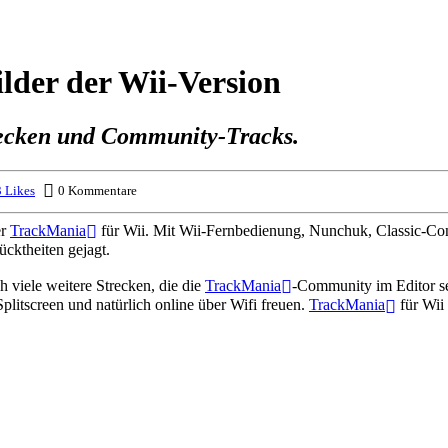
ilder der Wii-Version
recken und Community-Tracks.
 Likes
0 Kommentare
er
TrackMania
für Wii. Mit Wii-Fernbedienung, Nunchuk, Classic-Con
cktheiten gejagt.
 viele weitere Strecken, die die
TrackMania
-Community im Editor sel
litscreen und natürlich online über Wifi freuen.
TrackMania
für Wii 