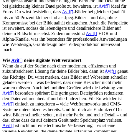
Kompressionskraft und seiner Fähigkeit, Farbtiefe und Detailtreue
bei gleichzeitig kleiner Dateigröße zu bewahren, ist
Avif
ideal für
Fotos. Du wirst feststellen, dass
Avif
-Bilder bei gleicher Qualität
bis zu 50 Prozent kleiner sind als Jpeg-Bilder – und das, ohne
Kompromisse bei der Bildqualität einzugehen. Auch die Farbpalette
ist erweitert, sodass du lebendigere und detailreichere Bilder auf
deinem Bildschirm siehst. Zudem unterstützt
Avif
HDR und
Alpha-Kanäle, was ihn besonders für professionelle Anwendungen
wie Webdesign, Grafikdesign oder Videoproduktion interessant
macht.
Wie
Avif
deine digitale Welt verändert
Wenn du auf der Suche nach einer modernen, effizienten und
zukunftssicheren Lösung für deine Bilder bist, dann ist
Avif
genau
das Richtige. Du wirst merken, dass Bilder auf Webseiten schneller
geladen werden – was bedeutet, dass deine Besucher nicht mehr
warten müssen. Auch bei mobilen Geräten wird die Leistung von
Avif
besonders spürbar: Die geringeren Dateigrößen reduzieren
den Datenvolumenbedarf und die Ladezeiten. Für Entwickler ist
Avif
einfach zu integrieren – viele Webframeworks und CMS-
Systeme unterstützen es bereits. Und für dich als Endnutzer? Du
wirst Bilder schneller sehen, mit mehr Farbe und mehr Detail – und
das, ohne dass du auf deinem Gerät mehr Speicherplatz verlierst.
Avif
ist nicht nur eine technische Verbesserung – es ist eine
visuelle Revolution, die deine digitale Erfahrung komplett neu