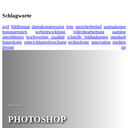
Schlagworte
avif
bildformat
datenkompression
foto
speicherbedarf
animationen
transparenzen
webentwicklung
videobearbeitung
gaming
algorithmen
hochwertige qualität
schnelle bildladungen
standard
futurologie
entwicklungsforschung
technologie
innovation
medien
design
op
Werbung
PHOTOSHOP