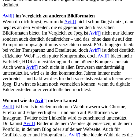
definiert.
Avif
im Vergleich zu anderen Bildformaten
Wenn du dich fragst, warum du
Avif
nicht schon längst nutzt, dann
liegt es an den Vorteilen, die es gegenüber den klassischen
Bildformaten bietet. Im Vergleich zu Jpeg ist
Avif
nicht nur kleiner,
sondern auch deutlich detailreicher – und das, ohne dass du auf den
Komprimierungsalgorithmus verzichten musst. PNG hingegen bleibt
bei voller Transparenz und Detailtreue, doch
Avif
ist dabei deutlich
effizienter. WebP ist ein guter Kompromiss, doch
Avif
bietet mehr
Farbtiefe, HDR-Unterstützung und eine höhere Kompressionsrate.
Auch wenn
Avif
noch nicht in allen Browsern standardmäßig
unterstützt ist, wird es in den kommenden Jahren immer mehr
verbreitet – und bald wird es für dich so selbstverständlich sein wie
Jpeg. Du wirst es kaum noch vermeiden können, wenn du digitale
Bilder erstellen oder veröffentlichen möchtest.
Wo und wie du
Avif
nutzen kannst
Avif
ist bereits in vielen modernen Webbrowsern wie Chrome,
Firefox und Edge verfügbar – und auch auf Plattformen wie
Instagram, Twitter oder LinkedIn wird es zunehmend unterstützt.
Du kannst
Avif
-Bilder in deinem Webdesign einsetzen, in deinem
Portfolio, in deinem Blog oder auf deiner Webseite. Auch für
Grafikdesigner und Fotografen ist
Avif
eine ideale Wahl, da es die