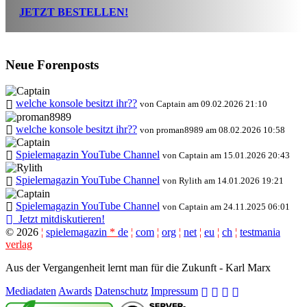
JETZT BESTELLEN!
Neue Forenposts
welche konsole besitzt ihr??
von Captain am 09.02.2026 21:10
welche konsole besitzt ihr??
von proman8989 am 08.02.2026 10:58
Spielemagazin YouTube Channel
von Captain am 15.01.2026 20:43
Spielemagazin YouTube Channel
von Rylith am 14.01.2026 19:21
Spielemagazin YouTube Channel
von Captain am 24.11.2025 06:01
Jetzt mitdiskutieren!
©
2026
¦
spielemagazin
*
de
¦
com
¦
org
¦
net
¦
eu
¦
ch
¦
testmania
verlag
Aus der Vergangenheit lernt man für die Zukunft - Karl Marx
Mediadaten
Awards
Datenschutz
Impressum