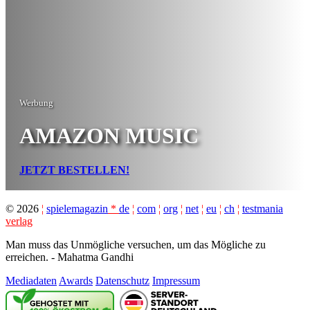
Werbung
AMAZON MUSIC
JETZT BESTELLEN!
©
2026
¦
spielemagazin
*
de
¦
com
¦
org
¦
net
¦
eu
¦
ch
¦
testmania
verlag
Man muss das Unmögliche versuchen, um das Mögliche zu
erreichen. - Mahatma Gandhi
Mediadaten
Awards
Datenschutz
Impressum