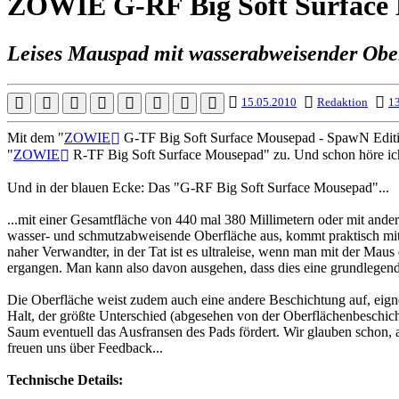
ZOWIE G-RF Big Soft Surface
Leises Mauspad mit wasserabweisender Ober
15.05.2010
Redaktion
13
Mit dem "
ZOWIE
G-TF Big Soft Surface Mousepad - SpawN Editio
"
ZOWIE
R-TF Big Soft Surface Mousepad" zu. Und schon höre ich 
Und in der blauen Ecke: Das "G-RF Big Soft Surface Mousepad"...
...mit einer Gesamtfläche von 440 mal 380 Millimetern oder mit ande
wasser- und schmutzabweisende Oberfläche aus, kommt praktisch mit (f
naher Verwandter, in der Tat ist es ultraleise, wenn man mit der Maus
ergangen. Man kann also davon ausgehen, dass dies eine grundlegend
Die Oberfläche weist zudem auch eine andere Beschichtung auf, eignet
Halt, der größte Unterschied (abgesehen von der Oberflächenbeschich
Saum eventuell das Ausfransen des Pads fördert. Wir glauben schon, 
freuen uns über Feedback...
Technische Details: