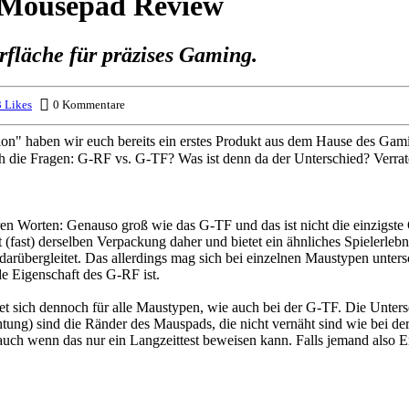
 Mousepad Review
fläche für präzises Gaming.
 Likes
0 Kommentare
n" haben wir euch bereits ein erstes Produkt aus dem Hause des Gam
die Fragen: G-RF vs. G-TF? Was ist denn da der Unterschied? Verrate
ren Worten: Genauso groß wie das G-TF und das ist nicht die einzigst
ast) derselben Verpackung daher und bietet ein ähnliches Spielerlebnis
 darübergleitet. Das allerdings mag sich bei einzelnen Maustypen unters
e Eigenschaft des G-RF ist.
 sich dennoch für alle Maustypen, wie auch bei der G-TF. Die Unterseit
tung) sind die Ränder des Mauspads, die nicht vernäht sind wie bei de
auch wenn das nur ein Langzeittest beweisen kann. Falls jemand also 