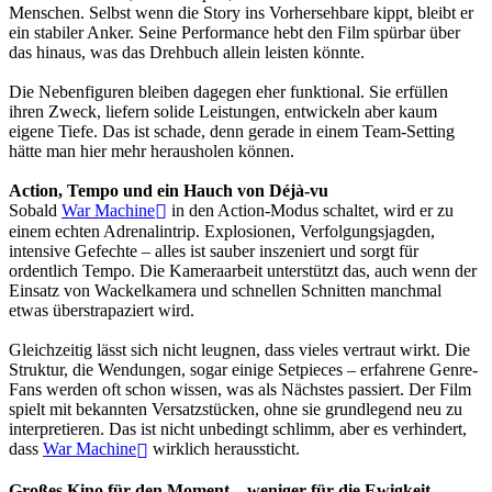
Menschen. Selbst wenn die Story ins Vorhersehbare kippt, bleibt er
ein stabiler Anker. Seine Performance hebt den Film spürbar über
das hinaus, was das Drehbuch allein leisten könnte.
Die Nebenfiguren bleiben dagegen eher funktional. Sie erfüllen
ihren Zweck, liefern solide Leistungen, entwickeln aber kaum
eigene Tiefe. Das ist schade, denn gerade in einem Team-Setting
hätte man hier mehr herausholen können.
Action, Tempo und ein Hauch von Déjà-vu
Sobald
War Machine
in den Action-Modus schaltet, wird er zu
einem echten Adrenalintrip. Explosionen, Verfolgungsjagden,
intensive Gefechte – alles ist sauber inszeniert und sorgt für
ordentlich Tempo. Die Kameraarbeit unterstützt das, auch wenn der
Einsatz von Wackelkamera und schnellen Schnitten manchmal
etwas überstrapaziert wird.
Gleichzeitig lässt sich nicht leugnen, dass vieles vertraut wirkt. Die
Struktur, die Wendungen, sogar einige Setpieces – erfahrene Genre-
Fans werden oft schon wissen, was als Nächstes passiert. Der Film
spielt mit bekannten Versatzstücken, ohne sie grundlegend neu zu
interpretieren. Das ist nicht unbedingt schlimm, aber es verhindert,
dass
War Machine
wirklich heraussticht.
Großes Kino für den Moment – weniger für die Ewigkeit