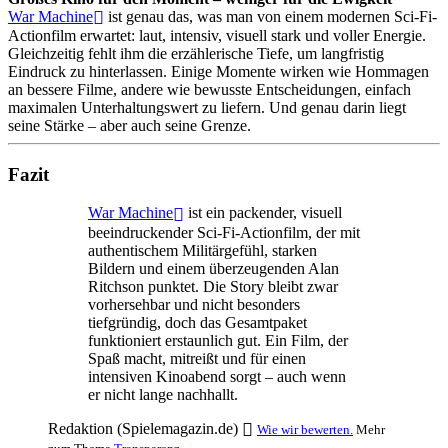
War Machine
ist genau das, was man von einem modernen Sci-Fi-
Actionfilm erwartet: laut, intensiv, visuell stark und voller Energie.
Gleichzeitig fehlt ihm die erzählerische Tiefe, um langfristig
Eindruck zu hinterlassen. Einige Momente wirken wie Hommagen
an bessere Filme, andere wie bewusste Entscheidungen, einfach
maximalen Unterhaltungswert zu liefern. Und genau darin liegt
seine Stärke – aber auch seine Grenze.
Fazit
War Machine
ist ein packender, visuell
beeindruckender Sci-Fi-Actionfilm, der mit
authentischem Militärgefühl, starken
Bildern und einem überzeugenden Alan
Ritchson punktet. Die Story bleibt zwar
vorhersehbar und nicht besonders
tiefgründig, doch das Gesamtpaket
funktioniert erstaunlich gut. Ein Film, der
Spaß macht, mitreißt und für einen
intensiven Kinoabend sorgt – auch wenn
er nicht lange nachhallt.
Redaktion (Spielemagazin.de)
Wie wir bewerten.
Mehr