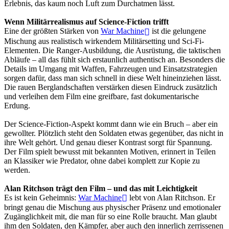
Erlebnis, das kaum noch Luft zum Durchatmen lässt.
Wenn Militärrealismus auf Science-Fiction trifft
Eine der größten Stärken von
War Machine
ist die gelungene
Mischung aus realistisch wirkendem Militärsetting und Sci-Fi-
Elementen. Die Ranger-Ausbildung, die Ausrüstung, die taktischen
Abläufe – all das fühlt sich erstaunlich authentisch an. Besonders die
Details im Umgang mit Waffen, Fahrzeugen und Einsatzstrategien
sorgen dafür, dass man sich schnell in diese Welt hineinziehen lässt.
Die rauen Berglandschaften verstärken diesen Eindruck zusätzlich
und verleihen dem Film eine greifbare, fast dokumentarische
Erdung.
Der Science-Fiction-Aspekt kommt dann wie ein Bruch – aber ein
gewollter. Plötzlich steht den Soldaten etwas gegenüber, das nicht in
ihre Welt gehört. Und genau dieser Kontrast sorgt für Spannung.
Der Film spielt bewusst mit bekannten Motiven, erinnert in Teilen
an Klassiker wie Predator, ohne dabei komplett zur Kopie zu
werden.
Alan Ritchson trägt den Film – und das mit Leichtigkeit
Es ist kein Geheimnis:
War Machine
lebt von Alan Ritchson. Er
bringt genau die Mischung aus physischer Präsenz und emotionaler
Zugänglichkeit mit, die man für so eine Rolle braucht. Man glaubt
ihm den Soldaten, den Kämpfer, aber auch den innerlich zerrissenen