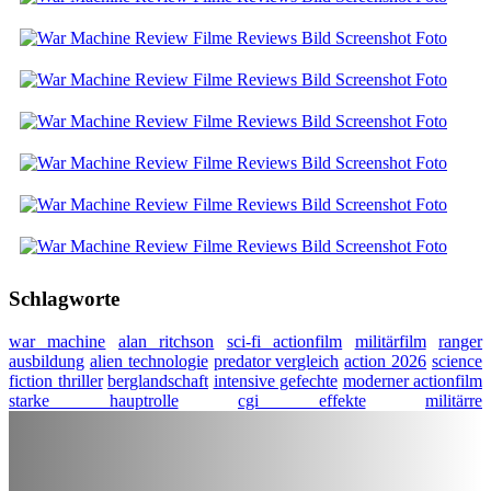
Schlagworte
war machine
alan ritchson
sci-fi actionfilm
militärfilm
ranger
ausbildung
alien technologie
predator vergleich
action 2026
science
fiction thriller
berglandschaft
intensive gefechte
moderner actionfilm
starke hauptrolle
cgi effekte
militärre