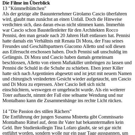
Die Filme im Überblick
13 "Kümmelblättchen"
Als der geizige alte Bauunternehmer Girolamo Cascio überfahren
wird, glaubt man zunächst an einen Unfall. Doch die Hinweise
verdichten sich, dass daran etwas nicht stimmen kann. Immerhin
war Cascio schon Baustellenleiter für den Architekten Rocco
Pennisi, den man gerade nach 20 Jahren Haft entlassen hat. Pennisi
hatte damals ein Verhältnis mit Renata Di Mora, der Frau seines
Freundes und Geschäftspartners Giacomo Alletto und soll diesen
aus Eifersucht erschossen haben. Doch Pennisi saß unschuldig im
Gefängnis. Di Mora und Cascio haben damals gemeinsam
beschlossen, Alletto von einem Mafiakiller umbringen zu lassen und
Pennisi die Schuld in die Schuhe zu schieben. Eben jener Killer
hatte sich nach Argentinien abgesetzt und ist jetzt mit neuem Namen
und chirurgisch veränderten Gesicht wieder aufgetaucht, um Cascio
und Di Mora zu erpressen. Aber Cascio ließ sich nicht
einschüchtern, weswegen er umgebracht wurde. Als ein weiterer
Toter auftaucht, nimmt der Fall eine seltsame Wendung und nur
Montalbano kann die Zusammenhänge ins rechte Licht rücken.
14 "Die Passion des stillen Rächers"
Die Entführung der jungen Susanna Mistretta gibt Commissario
Montalbano Rätsel auf, denn ihr Vater hat bekanntermaßen kein
Geld. Ihre Studienkollegin Tina Lofaro glaubt, sie sei gar nicht
entführt worden, sondern wolle nur ein paar Tage ausspannen, um