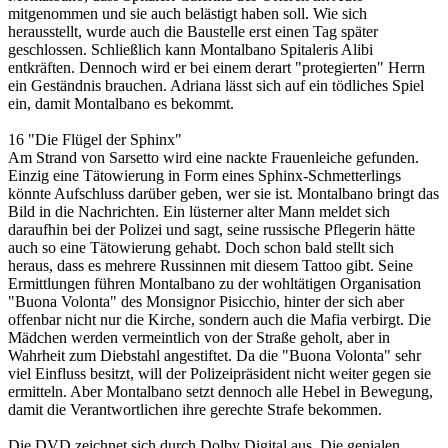
mitgenommen und sie auch belästigt haben soll. Wie sich
herausstellt, wurde auch die Baustelle erst einen Tag später
geschlossen. Schließlich kann Montalbano Spitaleris Alibi
entkräften. Dennoch wird er bei einem derart "protegierten" Herrn
ein Geständnis brauchen. Adriana lässt sich auf ein tödliches Spiel
ein, damit Montalbano es bekommt.
16 "Die Flügel der Sphinx"
Am Strand von Sarsetto wird eine nackte Frauenleiche gefunden.
Einzig eine Tätowierung in Form eines Sphinx-Schmetterlings
könnte Aufschluss darüber geben, wer sie ist. Montalbano bringt das
Bild in die Nachrichten. Ein lüsterner alter Mann meldet sich
daraufhin bei der Polizei und sagt, seine russische Pflegerin hätte
auch so eine Tätowierung gehabt. Doch schon bald stellt sich
heraus, dass es mehrere Russinnen mit diesem Tattoo gibt. Seine
Ermittlungen führen Montalbano zu der wohltätigen Organisation
"Buona Volonta" des Monsignor Pisicchio, hinter der sich aber
offenbar nicht nur die Kirche, sondern auch die Mafia verbirgt. Die
Mädchen werden vermeintlich von der Straße geholt, aber in
Wahrheit zum Diebstahl angestiftet. Da die "Buona Volonta" sehr
viel Einfluss besitzt, will der Polizeipräsident nicht weiter gegen sie
ermitteln. Aber Montalbano setzt dennoch alle Hebel in Bewegung,
damit die Verantwortlichen ihre gerechte Strafe bekommen.
Die DVD zeichnet sich durch Dolby Digital aus. Die genialen