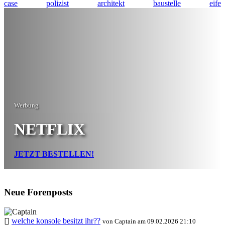
case
polizist
architekt
baustelle
eife
Werbung
NETFLIX
JETZT BESTELLEN!
Neue Forenposts
welche konsole besitzt ihr??
von Captain am 09.02.2026 21:10