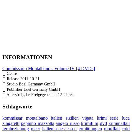
INFORMATIONEN
Commissario Montalbano - Volume IV [4 DVDs]
Genre
Release
2011-10-21
Studio
Edel Germany GmbH
Publisher
Edel Germany GmbH
Altersfreigabe
Freigegeben ab 12 Jahren
Schlagworte
kommissar montalbano
italien
sizilien
vigata
krimi
serie
luca
zingaretti
peppino mazzotta
angelo russo
krimifilm
dvd
kriminalfall
fernbeziehung
meer
italienisches essen
ermittlungen
mordfall
cold