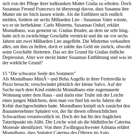
sich von der Pflege ihrer todkranken Mutter Giulia zu erholen. Doch
Susannas Freund Francesco ist überzeugt davon, dass Susanna ihre
Mutter nie im Stich lassen würde. Als die Entführer sich endlich
melden, fordern sie sechs Milliarden Lire - Susannas Vater wüsste,
wo er sie herbekäme. Carlo Mistretta, Susannas Onkel, erklärt
Montalbano, was gemeint ist. Giulias Bruder, an dem sie sehr hing,
hatte sich in zwielichtige Geschäfte verstrickt und die sie vor sechs
Jahren um zwei Milliarden Lire angefleht. Die Mistrettas verkauften
alles, um ihm zu helfen, doch er zahlte das Geld nie zurück, obwohl
seine Geschäfte florierten. Das sei der Grund für Giulias tödliche
Depression. Aber wer steckt hinter Susannas Entführung und was ist
der wirkliche Grund?
15 "Die schwarze Seele des Sommers"
Als Montalbano MimÃ¬ und Beba Augello in ihrer Ferienvilla in
Pizzo besucht, verschwindet plötzlich der kleine Salvo. Auf der
Suche nach dem Kind entdeckt Montalbano eine zugemauerte
Wohnung unter dem Haus - und darin eine Truhe mit der Leiche
eines jungen Mädchens, dem man vor fünf bis sechs Jahren die
Kehle durchgeschnitten hatte. Montalbano knöpft sich zunächst den
Bauunternehmer Spitaleri vor, der für diesen offensichtlichen
Schwarzbau verantwortlich ist. Doch der hat für den fraglichen
Tatzeitpunkt ein Alibi. Die Leiche wird als die bildhübsche Caterina
Morreale identifiziert. Von ihrer Zwillingsschwester Adriana erfährt
Montalbano, dass Spitaleri Caterina des Öfteren im Auto