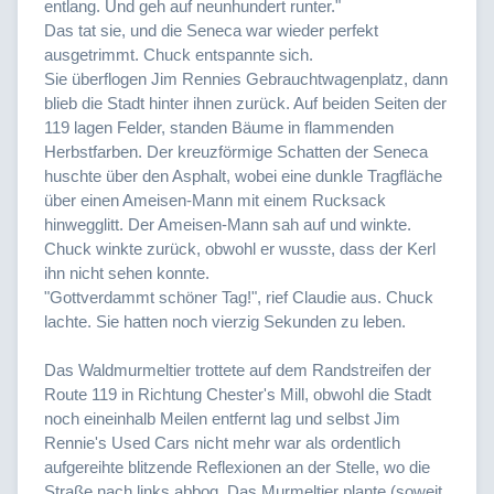
entlang. Und geh auf neunhundert runter."
Das tat sie, und die Seneca war wieder perfekt
ausgetrimmt. Chuck entspannte sich.
Sie überflogen Jim Rennies Gebrauchtwagenplatz, dann
blieb die Stadt hinter ihnen zurück. Auf beiden Seiten der
119 lagen Felder, standen Bäume in flammenden
Herbstfarben. Der kreuzförmige Schatten der Seneca
huschte über den Asphalt, wobei eine dunkle Tragfläche
über einen Ameisen-Mann mit einem Rucksack
hinwegglitt. Der Ameisen-Mann sah auf und winkte.
Chuck winkte zurück, obwohl er wusste, dass der Kerl
ihn nicht sehen konnte.
"Gottverdammt schöner Tag!", rief Claudie aus. Chuck
lachte. Sie hatten noch vierzig Sekunden zu leben.
Das Waldmurmeltier trottete auf dem Randstreifen der
Route 119 in Richtung Chester's Mill, obwohl die Stadt
noch eineinhalb Meilen entfernt lag und selbst Jim
Rennie's Used Cars nicht mehr war als ordentlich
aufgereihte blitzende Reflexionen an der Stelle, wo die
Straße nach links abbog. Das Murmeltier plante (soweit