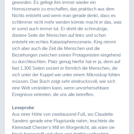
geworden. Es gelingt ihm immer wieder ein
Horroszenario zu erschaffen, das praktisch aus dem
Nichts entsteht und wenn man gerade denkt, dass es
schlimmer nicht mehr werden könnte macht er das, was
er sonst auch immer tut. Er dreht die schmutzige,
düstere Seite der Menschen auf links und schon
entsteht ein echtes Katastophenszenario. King nimmt
sich aber auch die Zeit die Menschen und die
Beziehungen zwischen seinen Protagonisten eingehend
zu durchleuchten. Platz genug hierfür hat er ja, denn auf
fast 1.300 Seiten seziert er förmlich die Menschen, die
sich unter der Kuppel wie unter einem Mikroskop fühlen
müssen. Das Buch zeigt sehr eindrucksvoll, wie sich
eine Welt verändern kann, wenn unvorhersehbare
Ereignisse eintreten, die uns alle betreffen.
Leseprobe
Aus einer Höhe von zweitausend Fuß, wo Claudette
Sanders gerade eine Flugstunde nahm, leuchtete die
Kleinstadt Chester's Mill im Morgenlicht, als wäre sie
frisch hergestellt und eben erst dorthin verfrachtet