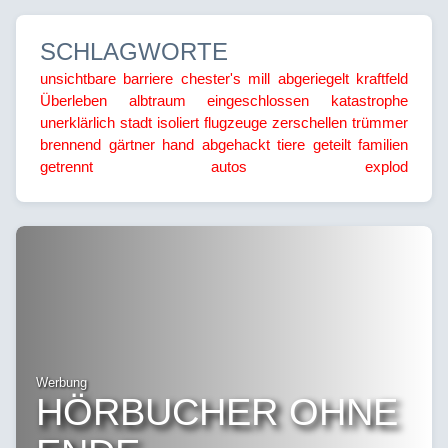
SCHLAGWORTE
unsichtbare barriere
chester's mill
abgeriegelt
kraftfeld
Überleben
albtraum
eingeschlossen
katastrophe
unerklärlich
stadt isoliert
flugzeuge zerschellen
trümmer
brennend
gärtner
hand abgehackt
tiere geteilt
familien
getrennt
autos explod
Werbung
HÖRBUCHER OHNE