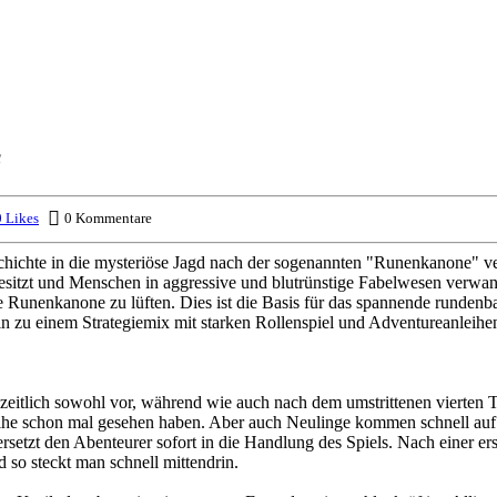
s
 Likes
0 Kommentare
schichte in die mysteriöse Jagd nach der sogenannten "Runenkanone" v
sitzt und Menschen in aggressive und blutrünstige Fabelwesen verwande
nenkanone zu lüften. Dies ist die Basis für das spannende rundenbasie
n zu einem Strategiemix mit starken Rollenspiel und Adventureanleihen.
t zeitlich sowohl vor, während wie auch nach dem umstrittenen vierten 
ihe schon mal gesehen haben. Aber auch Neulinge kommen schnell auf 
ersetzt den Abenteurer sofort in die Handlung des Spiels. Nach einer ers
d so steckt man schnell mittendrin.