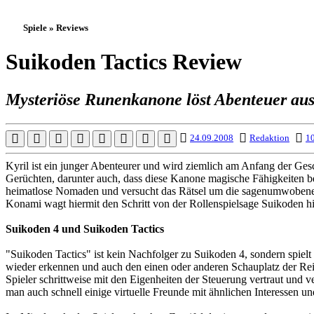
Spiele » Reviews
Suikoden Tactics Review
Mysteriöse Runenkanone löst Abenteuer au
24.09.2008
Redaktion
10
Kyril ist ein junger Abenteurer und wird ziemlich am Anfang der Ge
Gerüchten, darunter auch, dass diese Kanone magische Fähigkeiten be
heimatlose Nomaden und versucht das Rätsel um die sagenumwobene Ru
Konami wagt hiermit den Schritt von der Rollenspielsage Suikoden hi
Suikoden 4 und Suikoden Tactics
"Suikoden Tactics" ist kein Nachfolger zu Suikoden 4, sondern spiel
wieder erkennen und auch den einen oder anderen Schauplatz der Re
Spieler schrittweise mit den Eigenheiten der Steuerung vertraut und v
man auch schnell einige virtuelle Freunde mit ähnlichen Interessen un