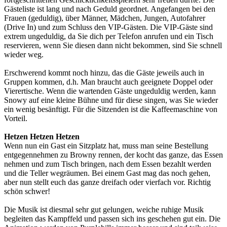
Gästeliste ist lang und nach Geduld geordnet. Angefangen bei den
Frauen (geduldig), über Männer, Mädchen, Jungen, Autofahrer
(Drive In) und zum Schluss den VIP-Gästen. Die VIP-Gäste sind
extrem ungeduldig, da Sie dich per Telefon anrufen und ein Tisch
reservieren, wenn Sie diesen dann nicht bekommen, sind Sie schnell
wieder weg.
Erschwerend kommt noch hinzu, das die Gäste jeweils auch in
Gruppen kommen, d.h. Man braucht auch geeignete Doppel oder
Vierertische. Wenn die wartenden Gäste ungeduldig werden, kann
Snowy auf eine kleine Bühne und für diese singen, was Sie wieder
ein wenig besänftigt. Für die Sitzenden ist die Kaffeemaschine von
Vorteil.
Hetzen Hetzen Hetzen
Wenn nun ein Gast ein Sitzplatz hat, muss man seine Bestellung
entgegennehmen zu Browny rennen, der kocht das ganze, das Essen
nehmen und zum Tisch bringen, nach dem Essen bezahlt werden
und die Teller wegräumen. Bei einem Gast mag das noch gehen,
aber nun stellt euch das ganze dreifach oder vierfach vor. Richtig
schön schwer!
Die Musik ist diesmal sehr gut gelungen, weiche ruhige Musik
begleiten das Kampffeld und passen sich ins geschehen gut ein. Die