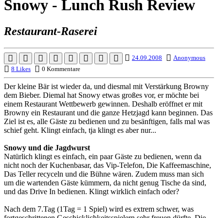
Snowy - Lunch Rush Review
Restaurant-Raserei
24.09.2008
Anonymous
8 Likes
0 Kommentare
Der kleine Bär ist wieder da, und diesmal mit Verstärkung Browny
dem Bieber. Diemal hat Snowy etwas großes vor, er möchte bei
einem Restaurant Wettbewerb gewinnen. Deshalb eröffnet er mit
Browny ein Restaurant und die ganze Hetzjagd kann beginnen. Das
Ziel ist es, alle Gäste zu bedienen und zu besänftigen, falls mal was
schief geht. Klingt einfach, tja klingt es aber nur...
Snowy und die Jagdwurst
Natürlich klingt es einfach, ein paar Gäste zu bedienen, wenn da
nicht noch der Kuchenbasar, das Vip-Telefon, Die Kaffeemaschine,
Das Teller recyceln und die Bühne wären. Zudem muss man sich
um die wartenden Gäste kümmern, da nicht genug Tische da sind,
und das Drive In bedienen. Klingt wirklich einfach oder?
Nach dem 7.Tag (1Tag = 1 Spiel) wird es extrem schwer, was
fortgeschrittenen Geschicklichkeitsspielern sehr freuen dürfte. Die