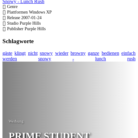
Snowy - Lunch Rush
Genre
Plattformen
Windows XP
Release
2007-01-24
Studio
Purple Hills
Publisher
Purple Hills
Schlagworte
gäste
klingt
nicht
snowy
wieder
browny
ganze
bedienen
einfach
werden
snowy
-
lunch
rush
Werbung
PRIME STUDENT