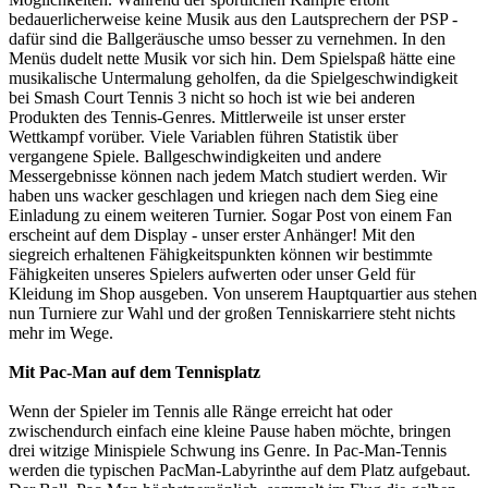
bedauerlicherweise keine Musik aus den Lautsprechern der PSP -
dafür sind die Ballgeräusche umso besser zu vernehmen. In den
Menüs dudelt nette Musik vor sich hin. Dem Spielspaß hätte eine
musikalische Untermalung geholfen, da die Spielgeschwindigkeit
bei Smash Court Tennis 3 nicht so hoch ist wie bei anderen
Produkten des Tennis-Genres. Mittlerweile ist unser erster
Wettkampf vorüber. Viele Variablen führen Statistik über
vergangene Spiele. Ballgeschwindigkeiten und andere
Messergebnisse können nach jedem Match studiert werden. Wir
haben uns wacker geschlagen und kriegen nach dem Sieg eine
Einladung zu einem weiteren Turnier. Sogar Post von einem Fan
erscheint auf dem Display - unser erster Anhänger! Mit den
siegreich erhaltenen Fähigkeitspunkten können wir bestimmte
Fähigkeiten unseres Spielers aufwerten oder unser Geld für
Kleidung im Shop ausgeben. Von unserem Hauptquartier aus stehen
nun Turniere zur Wahl und der großen Tenniskarriere steht nichts
mehr im Wege.
Mit Pac-Man auf dem Tennisplatz
Wenn der Spieler im Tennis alle Ränge erreicht hat oder
zwischendurch einfach eine kleine Pause haben möchte, bringen
drei witzige Minispiele Schwung ins Genre. In Pac-Man-Tennis
werden die typischen PacMan-Labyrinthe auf dem Platz aufgebaut.