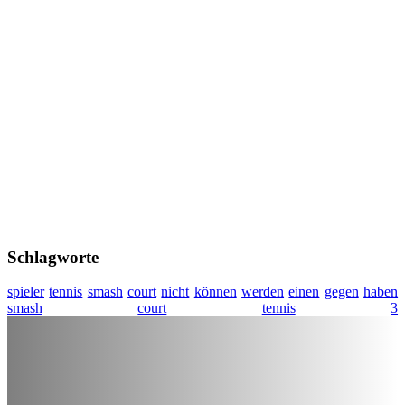
Schlagworte
spieler
tennis
smash
court
nicht
können
werden
einen
gegen
haben
smash
court
tennis
3