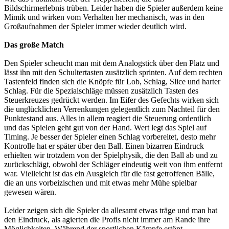
Bildschirmerlebnis trüben. Leider haben die Spieler außerdem keine
Mimik und wirken vom Verhalten her mechanisch, was in den
Großaufnahmen der Spieler immer wieder deutlich wird.
Das große Match
Den Spieler scheucht man mit dem Analogstick über den Platz und
lässt ihn mit den Schultertasten zusätzlich sprinten. Auf dem rechten
Tastenfeld finden sich die Knöpfe für Lob, Schlag, Slice und harter
Schlag. Für die Spezialschläge müssen zusätzlich Tasten des
Steuerkreuzes gedrückt werden. Im Eifer des Gefechts wirken sich
die unglücklichen Verrenkungen gelegentlich zum Nachteil für den
Punktestand aus. Alles in allem reagiert die Steuerung ordentlich
und das Spielen geht gut von der Hand. Wert legt das Spiel auf
Timing. Je besser der Spieler einen Schlag vorbereitet, desto mehr
Kontrolle hat er später über den Ball. Einen bizarren Eindruck
erhielten wir trotzdem von der Spielphysik, die den Ball ab und zu
zurückschlägt, obwohl der Schläger eindeutig weit von ihm entfernt
war. Vielleicht ist das ein Ausgleich für die fast getroffenen Bälle,
die an uns vorbeizischen und mit etwas mehr Mühe spielbar
gewesen wären.
Leider zeigen sich die Spieler da allesamt etwas träge und man hat
den Eindruck, als agierten die Profis nicht immer am Rande ihre
Möglichkeiten. Während der sportlichen Kämpfe ertönt