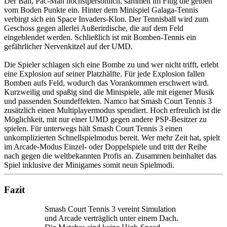
Der Ball, Pac-Man höchstpersönlich, sammelt im Flug die gelben
vom Boden Punkte ein. Hinter dem Minispiel Galaga-Tennis
verbirgt sich ein Space Invaders-Klon. Der Tennisball wird zum
Geschoss gegen allerlei Außerirdische, die auf dem Feld
eingeblendet werden. Schließlich ist mit Bomben-Tennis ein
gefährlicher Nervenkitzel auf der UMD.
Die Spieler schlagen sich eine Bombe zu und wer nicht trifft, erlebt
eine Explosion auf seiner Platzhälfte. Für jede Explosion fallen
Bomben aufs Feld, wodurch das Vorankommen erschwert wird.
Kurzweilig und spaßig sind die Minispiele, alle mit eigener Musik
und passenden Soundeffekten. Namco hat Smash Court Tennis 3
zusätzlich einen Multiplayermodus spendiert. Hoch erfreulich ist die
Möglichkeit, mit nur einer UMD gegen andere PSP-Besitzer zu
spielen. Für unterwegs hält Smash Court Tennis 3 einen
unkomplizierten Schnellspielmodus bereit. Wer mehr Zeit hat, spielt
im Arcade-Modus Einzel- oder Doppelspiele und tritt der Reihe
nach gegen die weltbekannten Profis an. Zusammen beinhaltet das
Spiel inklusive der Minigames somit neun Spielmodi.
Fazit
Smash Court Tennis 3 vereint Simulation
und Arcade verträglich unter einem Dach.