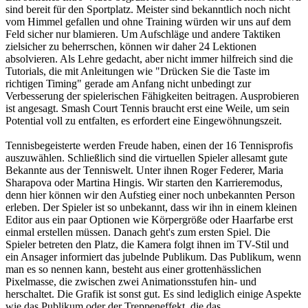
sind bereit für den Sportplatz. Meister sind bekanntlich noch nicht
vom Himmel gefallen und ohne Training würden wir uns auf dem
Feld sicher nur blamieren. Um Aufschläge und andere Taktiken
zielsicher zu beherrschen, können wir daher 24 Lektionen
absolvieren. Als Lehre gedacht, aber nicht immer hilfreich sind die
Tutorials, die mit Anleitungen wie "Drücken Sie die Taste im
richtigen Timing" gerade am Anfang nicht unbedingt zur
Verbesserung der spielerischen Fähigkeiten beitragen. Ausprobieren
ist angesagt. Smash Court Tennis braucht erst eine Weile, um sein
Potential voll zu entfalten, es erfordert eine Eingewöhnungszeit.
Tennisbegeisterte werden Freude haben, einen der 16 Tennisprofis
auszuwählen. Schließlich sind die virtuellen Spieler allesamt gute
Bekannte aus der Tenniswelt. Unter ihnen Roger Federer, Maria
Sharapova oder Martina Hingis. Wir starten den Karrieremodus,
denn hier können wir den Aufstieg einer noch unbekannten Person
erleben. Der Spieler ist so unbekannt, dass wir ihn in einem kleinen
Editor aus ein paar Optionen wie Körpergröße oder Haarfarbe erst
einmal erstellen müssen. Danach geht's zum ersten Spiel. Die
Spieler betreten den Platz, die Kamera folgt ihnen im TV-Stil und
ein Ansager informiert das jubelnde Publikum. Das Publikum, wenn
man es so nennen kann, besteht aus einer grottenhässlichen
Pixelmasse, die zwischen zwei Animationsstufen hin- und
herschaltet. Die Grafik ist sonst gut. Es sind lediglich einige Aspekte
wie das Publikum oder der Treppeneffekt, die das