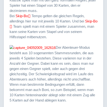
Klassik spielt man mit den ganz normalen Regeln, jeder
Spieler hat einen Stapel von 30 Karten, den er
dezimieren muss.
Bei
Skip-Bo
Tempo gelten die gleichen Regeln,
allerdings hier nur mit jeweils 10 Karten. Und bei
Skip-Bo
Team spielt man mit einem Spieler zusammen, man
kann seine Karten vom Stapel und von seinem
Hilfsstapel mitbenutzen.
Der Abenteuer-Modus
besteht aus 10 sogenannten Stammesrunden, die aus
jeweils 4 Spielen bestehen. Diese variieren nur in der
Anzahl der Gegner. Dabei kann es sein, dass man nur
gegen einen Gegner spielt, oder auch gegen drei
gleichzeitig. Der Schwierigkeitsgrad wird im Laufe des
Abenteuers auch höher, allerdings nicht unschaffbar.
Wenn man bestimmte Bedingungen erfüllt, dann
bekommt man auch Boni, so zum Beispiel, wenn man
10 Karten hintereinander ablegt oder mit einem Zug alle
5 Karten auf der Hand ablegen kann.