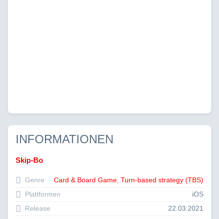
INFORMATIONEN
Skip-Bo
Genre
Card & Board Game
,
Turn-based strategy (TBS)
Plattformen
iOS
Release
22.03.2021