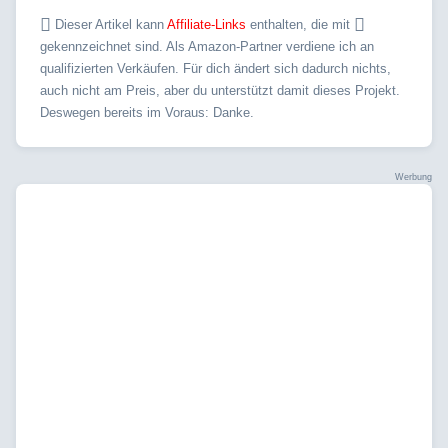
Dieser Artikel kann
Affiliate-Links
enthalten, die mit
gekennzeichnet sind. Als Amazon-Partner verdiene ich an
qualifizierten Verkäufen. Für dich ändert sich dadurch nichts,
auch nicht am Preis, aber du unterstützt damit dieses Projekt.
Deswegen bereits im Voraus: Danke.
Werbung