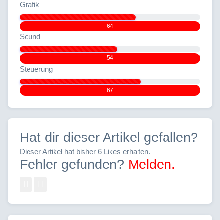
Grafik
64
Sound
54
Steuerung
67
Hat dir dieser Artikel gefallen?
Dieser Artikel hat bisher 6 Likes erhalten.
Fehler gefunden?
Melden.