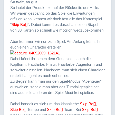
So weit, so gut...
So lautet der Produkttext auf der Rückseite der Hülle.
Wir waren gespannt, ob das Spiel die Erwartungen
erfüllen kann, kennen wir doch fast alle das Kartenspiel
"
Skip-Bo
". Dabei kommt es darauf an, einen Stapel
von 30 Karten so schnell wie möglich wegzubekommen.
Aber kommen wir nun zum Spiel. Am Anfang könnt ihr
euch einen Charakter erstellen.
Dabei könnt ihr neben dem Geschlecht auch die
Kopfform, Hautfarbe, Frisur, Haarfarbe, Augenform und
so weiter einstellen. Nachdem man sich einen Charakter
erstellt hat, geht es auch schon los.
Zu Beginn kann man nur den Spiel-Modus "Abenteuer"
auswählen, sobald man aber das Tutorial gespielt hat,
sind auch die anderen drei Spiel-Modi frei spielbar.
Dabei handelt es sich um das klassische
Skip-Bo
,
Skip-Bo
Tempo und
Skip-Bo
Team. Bei
Skip-Bo