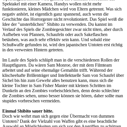
Spektakel mit einer Kamera, Handys wollen nicht mehr
funktionieren, kleines Mädchen wird von Eltern getrennt. Was sich
negativ anhört, ist eigentlich ganz spannend, auch wenn die
Geschichte das Horrorgenre nicht revolutioniert. Das Spiel weiß die
Idee der "unsterblichen" Shibito zu verwenden. Du kannst im
Verlauf des Spiels die Zombiegesichter zwar nicht töten, aber durch
Aufheben von Pfannen, Schaufeln oder auch Sakeflaschen
betäuben, was auch sehr effektiv sein kann. Und sobald eine
Schußwaffe gefunden ist, wird den japanischen Untoten erst richtig
in den verwesten Hintern getreten.
Im Laufe des Spiels schlüpft man in die verschiedenen Rollen der
Hauptfiguren. Da wären Sam Monroe, der mit dem Filmteam
arbeitet und auf seine ehemalige Gemahlin trifft. Während der
klischeehafte Brillenträger und Intellektuelle Sam von Schaufel über
Sichel bis hin zum Gewehr alles benutzen kann, muss sich die
kleine Tochter in Sam Fisher Manier mit kleinen Schritten im
Dunkeln an den Zombies vorbeischleichen, denn desto schlechter
die Zombies sehen, umso besser können sie hören, daher sollte man
stupides vorbreschen vermeiden.
Einmal Shibito sauer bitte.
Doch wie wehrt man sich gegen eine Übermacht von dummen
Untoten? Dank der Vielzahl von Waffen gibt es eine beachtliche
Auswahl an Möglichkeiten um sich vor den Angriffen zu schützen.