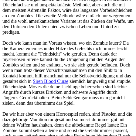
Die einfachste und unspektakulärste Methode, aber auch die mit
dem meisten Adrenalin Faktor, wäre das langsame Vorbeischleichen
an den Zombies. Die zweite Methode wäre einfach nur wegrennen
und die wohl amerikanischste Variante ist das Zücken der Waffe, um
den Untoten den Unterschied zwischen Leben und Untod zu
predigen.
Doch wie kann man im Voraus wissen, wo ein Zombie lauert? Da
die Kamera einem es in der Hitze des Gefechts nicht immer leicht
macht, kommt die "Feindsicht" wie gerufen. Denn dank der
mysteriösen Sirene kannst du die Umgebung mit den Augen der
Zombies sehen und so erahnen, wo sie sich gerade befinden. Doch
wenn man trotz dieser Vorsichtsmaßnahmen mit den Shibito in
Kontakt kommt, hilft manchmal nur die Selbstverteidigung und das
gestaltet sich in
Siren Blood Curse
ziemlich langweilig und stupide.
Die einzigste Moves die deine Lieblinge beherrschen sind leichte
Angriffe durch kurzes Drücken und schwere Angriffe durch
längeres Gedrückthalten. Beim Schießen gar muss man garnicht
zielen, denn das übernimmt das Spiel.
Da wir hier aber von einem Horrorspiel reden, sind Pistolen und die
dazugehörige Munition rar gesät und so musst du immer gut mit
deinen Waffen haushalten, denn die altbekannte Regel lautet: Ein
Zombie kommt selten alleine und so ist die Gefahr immer präsent,
auch wenn außnahmsweise garkeine Bedrohung hinter dem Busch