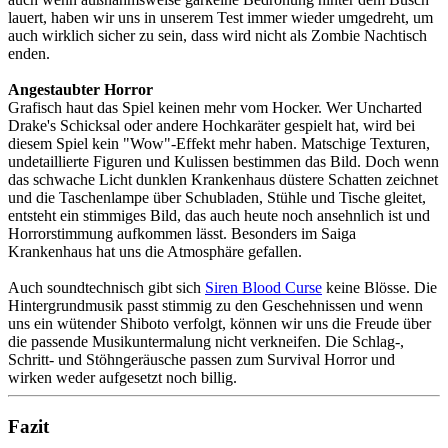
lauert, haben wir uns in unserem Test immer wieder umgedreht, um
auch wirklich sicher zu sein, dass wird nicht als Zombie Nachtisch
enden.
Angestaubter Horror
Grafisch haut das Spiel keinen mehr vom Hocker. Wer Uncharted
Drake's Schicksal oder andere Hochkaräter gespielt hat, wird bei
diesem Spiel kein "Wow"-Effekt mehr haben. Matschige Texturen,
undetaillierte Figuren und Kulissen bestimmen das Bild. Doch wenn
das schwache Licht dunklen Krankenhaus düstere Schatten zeichnet
und die Taschenlampe über Schubladen, Stühle und Tische gleitet,
entsteht ein stimmiges Bild, das auch heute noch ansehnlich ist und
Horrorstimmung aufkommen lässt. Besonders im Saiga
Krankenhaus hat uns die Atmosphäre gefallen.
Auch soundtechnisch gibt sich
Siren Blood Curse
keine Blösse. Die
Hintergrundmusik passt stimmig zu den Geschehnissen und wenn
uns ein wütender Shiboto verfolgt, können wir uns die Freude über
die passende Musikuntermalung nicht verkneifen. Die Schlag-,
Schritt- und Stöhngeräusche passen zum Survival Horror und
wirken weder aufgesetzt noch billig.
Fazit