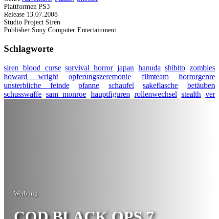
Plattformen
PS3
Release
13.07.2008
Studio
Project Siren
Publisher
Sony Computer Entertainment
Schlagworte
siren blood curse
survival horror
japan
hanuda
shibito
zombies
howard wright
opferungszeremonie
filmteam
horrorgenre
unsterbliche feinde
pfanne
schaufel
sakeflasche
betäuben
schusswaffe
sam monroe
hauptfiguren
rollenwechsel
stealth
ver
Werbung
COD BLACK OPS 7