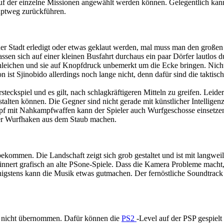
 auf der einzelne Missionen angewählt werden können. Gelegentlich kan
uptweg zurückführen.
r Stadt erledigt oder etwas geklaut werden, mal muss man den großen 
ssen sich auf einer kleinen Busfahrt durchaus ein paar Dörfer lautlos d
eichen und sie auf Knopfdruck unbemerkt um die Ecke bringen. Nicht n
n ist Sjinobido allerdings noch lange nicht, denn dafür sind die taktisc
eckspiel und es gilt, nach schlagkräftigeren Mitteln zu greifen. Leider
lten können. Die Gegner sind nicht gerade mit künstlicher Intelligenz
f mit Nahkampfwaffen kann der Spieler auch Wurfgeschosse einsetze
er Wurfhaken aus dem Staub machen.
bekommen. Die Landschaft zeigt sich grob gestaltet und ist mit langwe
innert grafisch an alte PSone-Spiele. Dass die Kamera Probleme macht
igstens kann die Musik etwas gutmachen. Der fernöstliche Soundtrack
P nicht übernommen. Dafür können die
PS2
-Level auf der PSP gespielt