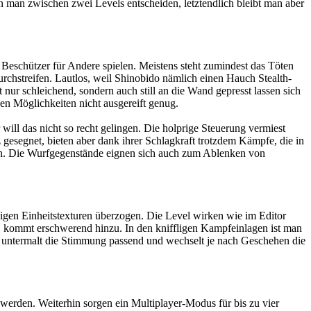
n man zwischen zwei Levels entscheiden, letztendlich bleibt man aber
Beschützer für Andere spielen. Meistens steht zumindest das Töten
urchstreifen. Lautlos, weil Shinobido nämlich einen Hauch Stealth-
ur schleichend, sondern auch still an die Wand gepresst lassen sich
hen Möglichkeiten nicht ausgereift genug.
 will das nicht so recht gelingen. Die holprige Steuerung vermiest
 gesegnet, bieten aber dank ihrer Schlagkraft trotzdem Kämpfe, die in
n. Die Wurfgegenstände eignen sich auch zum Ablenken von
iligen Einheitstexturen überzogen. Die Level wirken wie im Editor
, kommt erschwerend hinzu. In den kniffligen Kampfeinlagen ist man
 untermalt die Stimmung passend und wechselt je nach Geschehen die
 werden. Weiterhin sorgen ein Multiplayer-Modus für bis zu vier