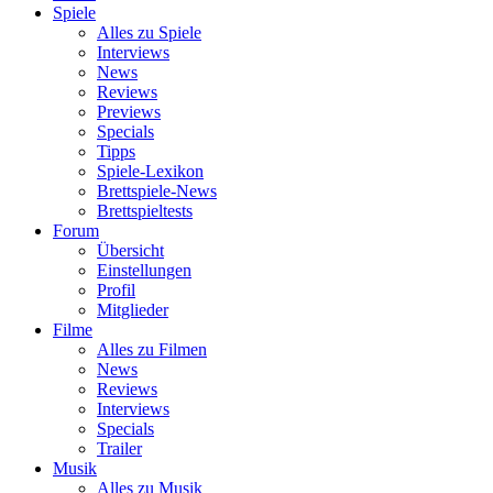
Spiele
Alles zu Spiele
Interviews
News
Reviews
Previews
Specials
Tipps
Spiele-Lexikon
Brettspiele-News
Brettspieltests
Forum
Übersicht
Einstellungen
Profil
Mitglieder
Filme
Alles zu Filmen
News
Reviews
Interviews
Specials
Trailer
Musik
Alles zu Musik