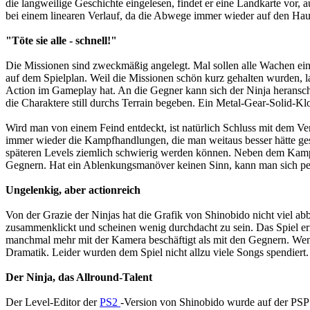
die langweilige Geschichte eingelesen, findet er eine Landkarte vor,
bei einem linearen Verlauf, da die Abwege immer wieder auf den Ha
"Töte sie alle - schnell!"
Die Missionen sind zweckmäßig angelegt. Mal sollen alle Wachen eine
auf dem Spielplan. Weil die Missionen schön kurz gehalten wurden, la
Action im Gameplay hat. An die Gegner kann sich der Ninja heranschl
die Charaktere still durchs Terrain begeben. Ein Metal-Gear-Solid-Klo
Wird man von einem Feind entdeckt, ist natürlich Schluss mit dem Verst
immer wieder die Kampfhandlungen, die man weitaus besser hätte gesta
späteren Levels ziemlich schwierig werden können. Neben dem Kamp
Gegnern. Hat ein Ablenkungsmanöver keinen Sinn, kann man sich p
Ungelenkig, aber actionreich
Von der Grazie der Ninjas hat die Grafik von Shinobido nicht viel ab
zusammenklickt und scheinen wenig durchdacht zu sein. Das Spiel er
manchmal mehr mit der Kamera beschäftigt als mit den Gegnern. Wen
Dramatik. Leider wurden dem Spiel nicht allzu viele Songs spendiert.
Der Ninja, das Allround-Talent
Der Level-Editor der
PS2
-Version von Shinobido wurde auf der PS