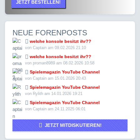
JETZT BESTELLEN!
NEUE FORENPOSTS
welche konsole besitzt ihr??
von Captain am 09.02.2026 21:10
welche konsole besitzt ihr??
von proman8989 am 08.02.2026 10:58
Spielemagazin YouTube Channel
von Captain am 15.01.2026 20:43
Spielemagazin YouTube Channel
von Rylith am 14.01.2026 19:21
Spielemagazin YouTube Channel
von Captain am 24.11.2025 06:01
JETZT MITDISKUTIEREN!