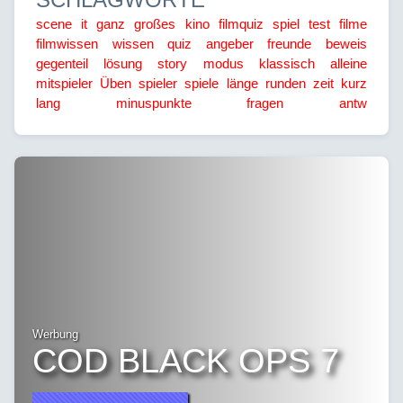
scene it
ganz großes kino
filmquiz
spiel
test
filme
filmwissen
wissen
quiz
angeber
freunde
beweis
gegenteil
lösung
story modus
klassisch
alleine
mitspieler
Üben
spieler
spiele
länge
runden
zeit
kurz
lang
minuspunkte
fragen
antw
Werbung
COD BLACK OPS 7