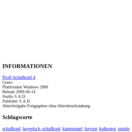
INFORMATIONEN
Profi Schafkopf 4
Genre
Plattformen
Windows 2000
Release
2009-04-14
Studio
S.A.D.
Publisher
S.A.D.
Altersfreigabe
Freigegeben ohne Altersbeschränkung
Schlagworte
schafkopf
bayerisch schafkopf
kartenspiel
bayern
kulturgut
purple