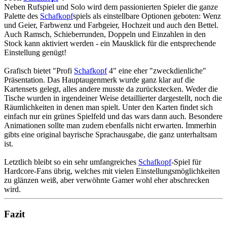
Neben Rufspiel und Solo wird dem passionierten Spieler die ganze
Palette des
Schafkopf
spiels als einstellbare Optionen geboten: Wenz
und Geier, Farbwenz und Farbgeier, Hochzeit und auch den Bettel.
Auch Ramsch, Schieberrunden, Doppeln und Einzahlen in den
Stock kann aktiviert werden - ein Mausklick für die entsprechende
Einstellung genügt!
Grafisch bietet "Profi
Schafkopf
4" eine eher "zweckdienliche"
Präsentation. Das Hauptaugenmerk wurde ganz klar auf die
Kartensets gelegt, alles andere musste da zurückstecken. Weder die
Tische wurden in irgendeiner Weise detaillierter dargestellt, noch die
Räumlichkeiten in denen man spielt. Unter den Karten findet sich
einfach nur ein grünes Spielfeld und das wars dann auch. Besondere
Animationen sollte man zudem ebenfalls nicht erwarten. Immerhin
gibts eine original bayrische Sprachausgabe, die ganz unterhaltsam
ist.
Letztlich bleibt so ein sehr umfangreiches
Schafkopf
-Spiel für
Hardcore-Fans übrig, welches mit vielen Einstellungsmöglichkeiten
zu glänzen weiß, aber verwöhnte Gamer wohl eher abschrecken
wird.
Fazit