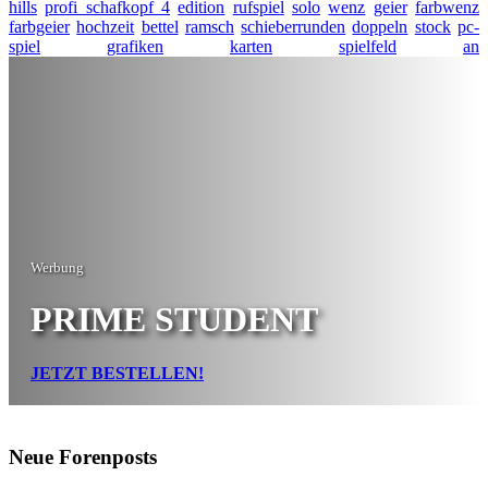
hills
profi schafkopf 4
edition
rufspiel
solo
wenz
geier
farbwenz
farbgeier
hochzeit
bettel
ramsch
schieberrunden
doppeln
stock
pc-
spiel
grafiken
karten
spielfeld
an
Werbung
PRIME STUDENT
JETZT BESTELLEN!
Neue Forenposts