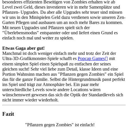
besonderes effizienten Beseitigen von Zombies erhalten wir ab
Level zwei Geld, dieses investieren wir in mehr Samenplätze und
Pflanzen- Upgrades. Da aber alle Upgrades sehr teuer sind müssen
wir uns in den Minispielen Geld dazu verdienen sowie unseren Zen-
Garten Pflegen und ausbauen um an noch mehr Bares zu kommen.
Mit neuen Upgrades und Pflanzen spielt sich der
"Überlebensmodus" entspannter oder und liefert einen Grund es
einfach noch mal und weiter zu spielen.
Etwas Gaga aber gut!
Manchmal ist doch weniger einfach mehr und trotz der Zeit der
Ultra-3D-Grafikmonster-Spiele schafft es
Popcap Games
mit
einem simplen Spiel einen Spielspaß zu entfachen der seines
gleichen sucht! Sehr viel liebe zum Detail, klasse Ideen und eine
Portion Wahnsinn machen aus "Pflanzen gegen Zombies" ein Spiel
das für die ganze Familie. Selbst die Hintergrundmusik passt perfekt
ins Spiel und trägt zur Atmosphäre bei. Ein paar mehr
unterschiedliche Levels sowie andere Locations wären
wünschenswert gewesen das sich die Optik der Standardlevels sich
nicht immer wieder wiederholt.
Fazit
"Pflanzen gegen Zombies" ist einfach!