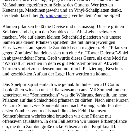
Maßnahmen ergreifen zum Schutz des Gartens. Wer jetzt an
Kettensäge, Maschinengewehr und an Vinyl-Schallplatten denkt,
der denkt falsch bei
Popcap Games
verdrehtem Zombie-Spiel!
Blumen pflanzen heißt die Devise und das massig! Unsere grünen
Soldaten sind da, um den Zombies das "Ab"-Leben schwer zu
machen. Wie auf einem kleinen Schachfeld platzieren wir unsere
Samen aus denen Pflanzen sprießen, die mit ihrem jeweiligen
Einsatzzweck auf spezielle Zombieklassen reagieren. Bei "Pflanzen
gegen Zombies" handelt es sich um eine Art "Tower Defense"-Spiel
in abgewandelter Form. Groß wurde dieses Genre, als eine Mod für
"Warcraft 3" erschien in dem es gilt Monsterhorden an Abwehr-
Türmen vorbei zu schleusen und nur durch Platzierung, Beschuss
und geschickten Aufbau der Lage Herr werden zu können.
Das Spielprinzip ist einfach wie genial. Im hübschen 2D-Comic-
Look sähen wir also unser Pflanzensamen aus. Mit Sonnenblumen
generieren wir "Sonnenschein" was die Währung darstellt, um neue
Pflanzen auf das Schlachtfeld pflanzen zu dürfen. Nach einer kurzen
Zeit, im Schnitt zwei Sonnenblumen nach Anfang, schlurfen die
ersten Zombies von rechts nach links ins Feld. Da unsere
Sonnenblumen wehrlos sind brauchen wir eine Pflanze mit
offensiven Qualitäten. In dem Fall setzten wir unsere Erbsenpflanze
ein, die dem Zombie große dicke Erbsen an den Kopf knallt bis