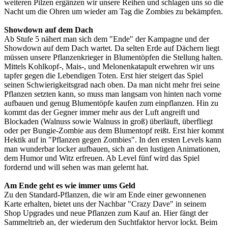
weiteren Pilzen ergänzen wir unsere Reihen und schlagen uns so die
Nacht um die Ohren um wieder am Tag die Zombies zu bekämpfen.
Showdown auf dem Dach
Ab Stufe 5 nähert man sich dem "Ende" der Kampagne und der
Showdown auf dem Dach wartet. Da selten Erde auf Dächern liegt
müssen unsere Pflanzenkrieger in Blumentöpfen die Stellung halten.
Mittels Kohlkopf-, Mais-, und Melonenkatapult erwehren wir uns
tapfer gegen die Lebendigen Toten. Erst hier steigert das Spiel
seinen Schwierigkeitsgrad nach oben. Da man nicht mehr frei seine
Pflanzen setzten kann, so muss man langsam von hinten nach vorne
aufbauen und genug Blumentöpfe kaufen zum einpflanzen. Hin zu
kommt das der Gegner immer mehr aus der Luft angreift und
Blockaden (Walnuss sowie Walnuss in groß) überläuft, überfliegt
oder per Bungie-Zombie aus dem Blumentopf reißt. Erst hier kommt
Hektik auf in "Pflanzen gegen Zombies". In den ersten Levels kann
man wunderbar locker aufbauen, sich an den lustigen Animationen,
dem Humor und Witz erfreuen. Ab Level fünf wird das Spiel
fordernd und will sehen was man gelernt hat.
Am Ende geht es wie immer ums Geld
Zu den Standard-Pflanzen, die wir am Ende einer gewonnenen
Karte erhalten, bietet uns der Nachbar "Crazy Dave" in seinem
Shop Upgrades und neue Pflanzen zum Kauf an. Hier fängt der
Sammeltrieb an, der wiederum den Suchtfaktor hervor lockt. Beim