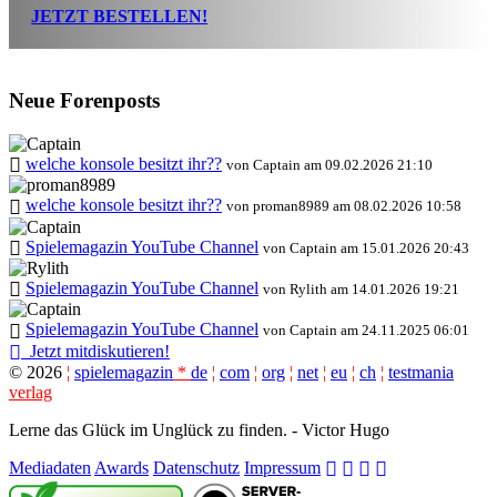
JETZT BESTELLEN!
Neue Forenposts
welche konsole besitzt ihr??
von Captain am 09.02.2026 21:10
welche konsole besitzt ihr??
von proman8989 am 08.02.2026 10:58
Spielemagazin YouTube Channel
von Captain am 15.01.2026 20:43
Spielemagazin YouTube Channel
von Rylith am 14.01.2026 19:21
Spielemagazin YouTube Channel
von Captain am 24.11.2025 06:01
Jetzt mitdiskutieren!
©
2026
¦
spielemagazin
*
de
¦
com
¦
org
¦
net
¦
eu
¦
ch
¦
testmania
verlag
Lerne das Glück im Unglück zu finden. - Victor Hugo
Mediadaten
Awards
Datenschutz
Impressum