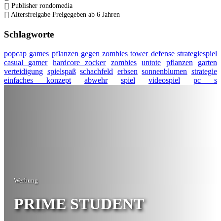
Publisher
rondomedia
Altersfreigabe
Freigegeben ab 6 Jahren
Schlagworte
popcap games
pflanzen gegen zombies
tower defense
strategiespiel
casual gamer
hardcore zocker
zombies
untote
pflanzen
garten
verteidigung
spielspaß
schachfeld
erbsen
sonnenblumen
strategie
einfaches konzept
abwehr
spiel
videospiel
pc s
Werbung
PRIME STUDENT