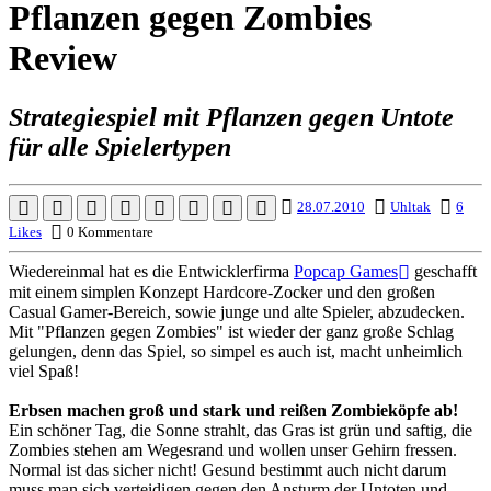
Pflanzen gegen Zombies
Review
Strategiespiel mit Pflanzen gegen Untote
für alle Spielertypen
28.07.2010
Uhltak
6
Likes
0 Kommentare
Wiedereinmal hat es die Entwicklerfirma
Popcap Games
geschafft
mit einem simplen Konzept Hardcore-Zocker und den großen
Casual Gamer-Bereich, sowie junge und alte Spieler, abzudecken.
Mit "Pflanzen gegen Zombies" ist wieder der ganz große Schlag
gelungen, denn das Spiel, so simpel es auch ist, macht unheimlich
viel Spaß!
Erbsen machen groß und stark und reißen Zombieköpfe ab!
Ein schöner Tag, die Sonne strahlt, das Gras ist grün und saftig, die
Zombies stehen am Wegesrand und wollen unser Gehirn fressen.
Normal ist das sicher nicht! Gesund bestimmt auch nicht darum
muss man sich verteidigen gegen den Ansturm der Untoten und