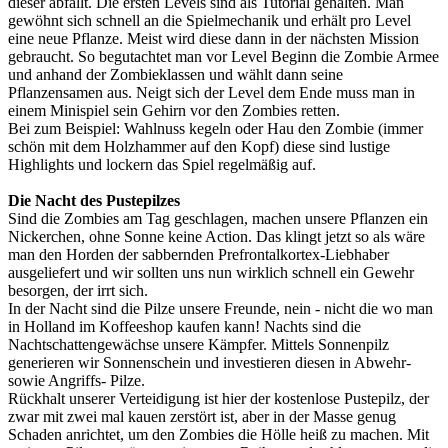
dieser abfällt. Die ersten Levels sind als Tutorial gehalten. Man
gewöhnt sich schnell an die Spielmechanik und erhält pro Level
eine neue Pflanze. Meist wird diese dann in der nächsten Mission
gebraucht. So begutachtet man vor Level Beginn die Zombie Armee
und anhand der Zombieklassen und wählt dann seine
Pflanzensamen aus. Neigt sich der Level dem Ende muss man in
einem Minispiel sein Gehirn vor den Zombies retten.
Bei zum Beispiel: Wahlnuss kegeln oder Hau den Zombie (immer
schön mit dem Holzhammer auf den Kopf) diese sind lustige
Highlights und lockern das Spiel regelmäßig auf.
Die Nacht des Pustepilzes
Sind die Zombies am Tag geschlagen, machen unsere Pflanzen ein
Nickerchen, ohne Sonne keine Action. Das klingt jetzt so als wäre
man den Horden der sabbernden Prefrontalkortex-Liebhaber
ausgeliefert und wir sollten uns nun wirklich schnell ein Gewehr
besorgen, der irrt sich.
In der Nacht sind die Pilze unsere Freunde, nein - nicht die wo man
in Holland im Koffeeshop kaufen kann! Nachts sind die
Nachtschattengewächse unsere Kämpfer. Mittels Sonnenpilz
generieren wir Sonnenschein und investieren diesen in Abwehr-
sowie Angriffs- Pilze.
Rückhalt unserer Verteidigung ist hier der kostenlose Pustepilz, der
zwar mit zwei mal kauen zerstört ist, aber in der Masse genug
Schaden anrichtet, um den Zombies die Hölle heiß zu machen. Mit