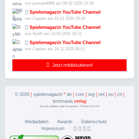
von proman8989 am 08.02.2026 10:58
Spielemagazin YouTube Channel
von Captain am 15.01.2026 20:43
Spielemagazin YouTube Channel
von Rylith am 14.01.2026 19:21
Spielemagazin YouTube Channel
von Captain am 24.11.2025 06:01
Jetzt mitdiskutieren!
©
2026
¦
spielemagazin
*
de
¦
com
¦
org
¦
net
¦
eu
¦
ch
¦
testmania
verlag
Niemals aufgeben, egal was passiert - Winston Churchill
Mediadaten
Awards
Datenschutz
Impressum