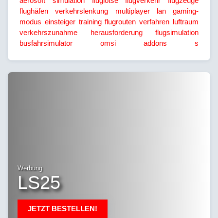
aerosoft
simulation
fluglotse
flugverkehr
flugzeuge
flughäfen
verkehrslenkung
multiplayer
lan
gaming-
modus
einsteiger
training
flugrouten
verfahren
luftraum
verkehrszunahme
herausforderung
flugsimulation
busfahrsimulator
omsi
addons
s
Werbung
LS25
JETZT BESTELLEN!