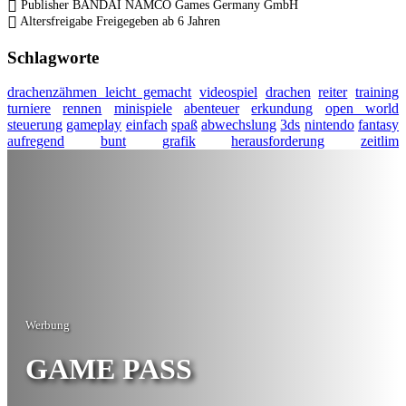
Publisher
BANDAI NAMCO Games Germany GmbH
Altersfreigabe
Freigegeben ab 6 Jahren
Schlagworte
drachenzähmen leicht gemacht
videospiel
drachen
reiter
training
turniere
rennen
minispiele
abenteuer
erkundung
open world
steuerung
gameplay
einfach
spaß
abwechslung
3ds
nintendo
fantasy
aufregend
bunt
grafik
herausforderung
zeitlim
Werbung
GAME PASS