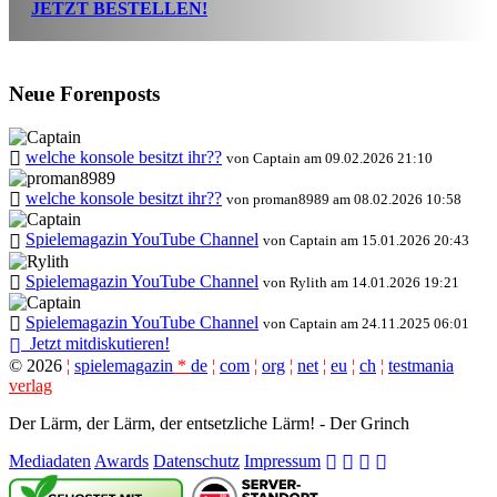
JETZT BESTELLEN!
Neue Forenposts
welche konsole besitzt ihr??
von Captain am 09.02.2026 21:10
welche konsole besitzt ihr??
von proman8989 am 08.02.2026 10:58
Spielemagazin YouTube Channel
von Captain am 15.01.2026 20:43
Spielemagazin YouTube Channel
von Rylith am 14.01.2026 19:21
Spielemagazin YouTube Channel
von Captain am 24.11.2025 06:01
Jetzt mitdiskutieren!
©
2026
¦
spielemagazin
*
de
¦
com
¦
org
¦
net
¦
eu
¦
ch
¦
testmania
verlag
Der Lärm, der Lärm, der entsetzliche Lärm! - Der Grinch
Mediadaten
Awards
Datenschutz
Impressum