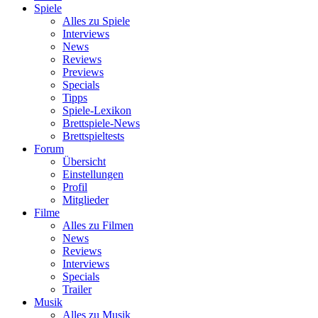
Spiele
Alles zu Spiele
Interviews
News
Reviews
Previews
Specials
Tipps
Spiele-Lexikon
Brettspiele-News
Brettspieltests
Forum
Übersicht
Einstellungen
Profil
Mitglieder
Filme
Alles zu Filmen
News
Reviews
Interviews
Specials
Trailer
Musik
Alles zu Musik