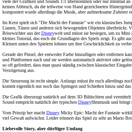
viele der Grafiken und Sounds 1:1 übernommen oder nur minimal an de
keinen Abbruch, da die teilweise von Hand gezeichneten Hintergrün
komponiert wurde allerdings die Musik, aber aufmerksame Zuhörer e
Im Kern spielt sich "Die Macht der Fantasie" wie ein klassisches J
Lianen, Täuen und anderen sich bewegenden Objekten überbrückt. Vom P
Bösewichter aus der
Disney
welt und müsst sie besiegen, um zu Mini z
kleines Tutorial, das euch die Grundlagen des Spiels zeigt. Es gibt 
Kleinen unten den Spielern lohnen um ihre Geschicklichkeit zu verb
Gerade der Pinsel, der entweder Farbe hinzufügen oder entfernen ka
und Plattformen nach und sie werden automatisch aktiviert oder ge
so oft gefordert, dass man quasi ständig zwischen klassischer Einga
Verzögerung aus.
Die Steuerung ist recht simple. Anfangs müsst ihr euch allerdings noch
kommt eigentlich nur noch das Springen und Schießen hinzu und das 
Die Grafik überzeugt natürlich auf dem 3D Bildschirm und vermittelt n
Sound entspricht natürlich der typischen
Disney
filmmusik und bringt 
Vom Prinzip her macht
Disney
Micky Epic: Macht der Fantasie wirklic
viel Gewalt aufwächst. Leider erinnert das Spiel zu sehr an Mario Bros
Liebevolle Story, aber dürftiger Umfang