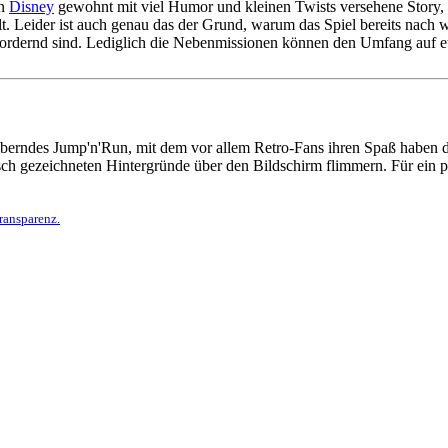
on
Disney
gewohnt mit viel Humor und kleinen Twists versehene Story, 
ellt. Leider ist auch genau das der Grund, warum das Spiel bereits n
usfordernd sind. Lediglich die Nebenmissionen können den Umfang auf 
uberndes Jump'n'Run, mit dem vor allem Retro-Fans ihren Spaß haben d
sch gezeichneten Hintergründe über den Bildschirm flimmern. Für ein p
ransparenz.