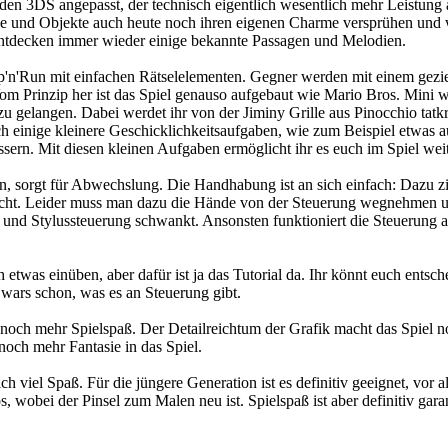
n 3DS angepasst, der technisch eigentlich wesentlich mehr Leistung al
de und Objekte auch heute noch ihren eigenen Charme versprühen und 
ntdecken immer wieder einige bekannte Passagen und Melodien.
ump'n'Run mit einfachen Rätselelementen. Gegner werden mit einem ge
rinzip her ist das Spiel genauso aufgebaut wie Mario Bros. Mini wird 
u gelangen. Dabei werdet ihr von der Jiminy Grille aus Pinocchio tatkräf
auch einige kleinere Geschicklichkeitsaufgaben, wie zum Beispiel etwas 
essern. Mit diesen kleinen Aufgaben ermöglicht ihr es euch im Spiel 
nn, sorgt für Abwechslung. Die Handhabung ist an sich einfach: Dazu 
löscht. Leider muss man dazu die Hände von der Steuerung wegnehmen 
be und Stylussteuerung schwankt. Ansonsten funktioniert die Steuerung
 etwas einüben, aber dafür ist ja das Tutorial da. Ihr könnt euch entsc
wars schon, was es an Steuerung gibt.
och mehr Spielspaß. Der Detailreichtum der Grafik macht das Spiel noch
noch mehr Fantasie in das Spiel.
h viel Spaß. Für die jüngere Generation ist es definitiv geeignet, vor
, wobei der Pinsel zum Malen neu ist. Spielspaß ist aber definitiv garan