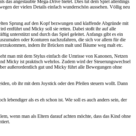
s das angestaubte Mega-Drive bietet. Dies tut dem Spiel allerdings
wegen der vielen Details einfach wunderschön aussehen. Völlig neu
zielten Sprung auf den Kopf bezwungen und klaffende Abgründe mit
entführt und Micky soll sie retten. Dabei stoßt ihr auf alle
tig unterstützt und durch das Spiel geleitet. Anfangs gibt es ein
auszumalen oder Konturen nachzufahren, die sich vor allem für die
weiterzukommen, indem ihr Brücken malt und Bäume weg malt etc.
zieht man mit dem Stylus einfach die Umrisse von Kanonen, Netzen
und Micky ist praktisch wehrlos. Zudem wird der Steuerungswechsel
 aber außerordentlich gut und Micky führt alle Bewegungen ohne
heiden, ob ihr mit dem Joystick oder den Pfeilen steuern wollt. Dann
 lebendiger als es eh schon ist. Wie soll es auch anders sein, der
 allem, wenn man als Eltern darauf achten möchte, dass das Kind ohne
tiert.