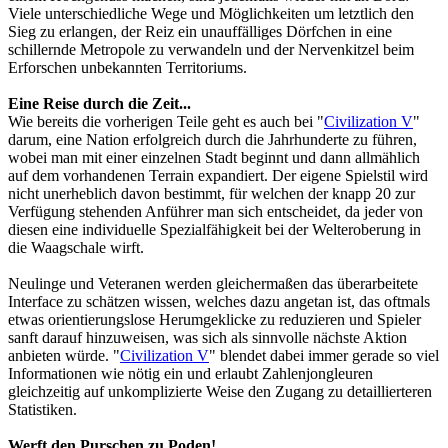
Viele unterschiedliche Wege und Möglichkeiten um letztlich den
Sieg zu erlangen, der Reiz ein unauffälliges Dörfchen in eine
schillernde Metropole zu verwandeln und der Nervenkitzel beim
Erforschen unbekannten Territoriums.
Eine Reise durch die Zeit...
Wie bereits die vorherigen Teile geht es auch bei "
Civilization V
"
darum, eine Nation erfolgreich durch die Jahrhunderte zu führen,
wobei man mit einer einzelnen Stadt beginnt und dann allmählich
auf dem vorhandenen Terrain expandiert. Der eigene Spielstil wird
nicht unerheblich davon bestimmt, für welchen der knapp 20 zur
Verfügung stehenden Anführer man sich entscheidet, da jeder von
diesen eine individuelle Spezialfähigkeit bei der Welteroberung in
die Waagschale wirft.
Neulinge und Veteranen werden gleichermaßen das überarbeitete
Interface zu schätzen wissen, welches dazu angetan ist, das oftmals
etwas orientierungslose Herumgeklicke zu reduzieren und Spieler
sanft darauf hinzuweisen, was sich als sinnvolle nächste Aktion
anbieten würde. "
Civilization V
" blendet dabei immer gerade so viel
Informationen wie nötig ein und erlaubt Zahlenjongleuren
gleichzeitig auf unkomplizierte Weise den Zugang zu detaillierteren
Statistiken.
Werft den Purschen zu Poden!