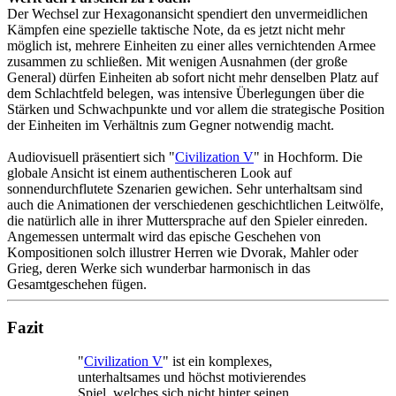
Der Wechsel zur Hexagonansicht spendiert den unvermeidlichen
Kämpfen eine spezielle taktische Note, da es jetzt nicht mehr
möglich ist, mehrere Einheiten zu einer alles vernichtenden Armee
zusammen zu schließen. Mit wenigen Ausnahmen (der große
General) dürfen Einheiten ab sofort nicht mehr denselben Platz auf
dem Schlachtfeld belegen, was intensive Überlegungen über die
Stärken und Schwachpunkte und vor allem die strategische Position
der Einheiten im Verhältnis zum Gegner notwendig macht.
Audiovisuell präsentiert sich "
Civilization V
" in Hochform. Die
globale Ansicht ist einem authentischeren Look auf
sonnendurchflutete Szenarien gewichen. Sehr unterhaltsam sind
auch die Animationen der verschiedenen geschichtlichen Leitwölfe,
die natürlich alle in ihrer Muttersprache auf den Spieler einreden.
Angemessen untermalt wird das epische Geschehen von
Kompositionen solch illustrer Herren wie Dvorak, Mahler oder
Grieg, deren Werke sich wunderbar harmonisch in das
Gesamtgeschehen fügen.
Fazit
"
Civilization V
" ist ein komplexes,
unterhaltsames und höchst motivierendes
Spiel, welches sich nicht hinter seinen