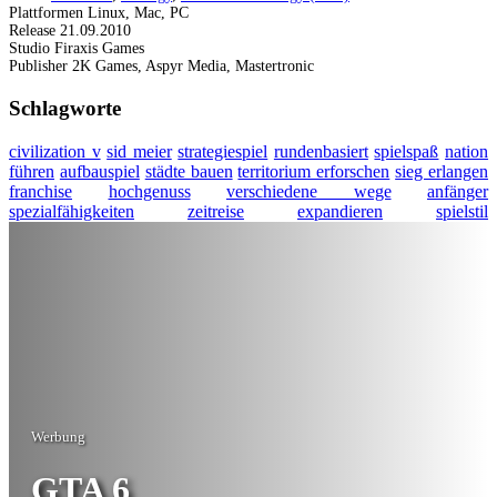
Plattformen
Linux, Mac, PC
Release
21.09.2010
Studio
Firaxis Games
Publisher
2K Games, Aspyr Media, Mastertronic
Schlagworte
civilization v
sid meier
strategiespiel
rundenbasiert
spielspaß
nation
führen
aufbauspiel
städte bauen
territorium erforschen
sieg erlangen
franchise
hochgenuss
verschiedene wege
anfänger
spezialfähigkeiten
zeitreise
expandieren
spielstil
Werbung
GTA 6