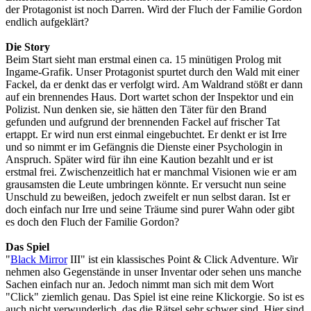
der Protagonist ist noch Darren. Wird der Fluch der Familie Gordon
endlich aufgeklärt?
Die Story
Beim Start sieht man erstmal einen ca. 15 minütigen Prolog mit
Ingame-Grafik. Unser Protagonist spurtet durch den Wald mit einer
Fackel, da er denkt das er verfolgt wird. Am Waldrand stößt er dann
auf ein brennendes Haus. Dort wartet schon der Inspektor und ein
Polizist. Nun denken sie, sie hätten den Täter für den Brand
gefunden und aufgrund der brennenden Fackel auf frischer Tat
ertappt. Er wird nun erst einmal eingebuchtet. Er denkt er ist Irre
und so nimmt er im Gefängnis die Dienste einer Psychologin in
Anspruch. Später wird für ihn eine Kaution bezahlt und er ist
erstmal frei. Zwischenzeitlich hat er manchmal Visionen wie er am
grausamsten die Leute umbringen könnte. Er versucht nun seine
Unschuld zu beweißen, jedoch zweifelt er nun selbst daran. Ist er
doch einfach nur Irre und seine Träume sind purer Wahn oder gibt
es doch den Fluch der Familie Gordon?
Das Spiel
"
Black Mirror
III" ist ein klassisches Point & Click Adventure. Wir
nehmen also Gegenstände in unser Inventar oder sehen uns manche
Sachen einfach nur an. Jedoch nimmt man sich mit dem Wort
"Click" ziemlich genau. Das Spiel ist eine reine Klickorgie. So ist es
auch nicht verwunderlich, das die Rätsel sehr schwer sind. Hier sind