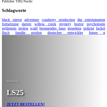
Publisher
THQ Nordic
Schlagworte
black mirror
adventure
cranberry production
dtp entertainment
fortsetzung
darren
willow creek
mystery
horror
psychologin
gefängnis
prolog
wald
brennendes haus
inspektor
polizist
fackel
fluch
familie gordon
deutscher entwickler
future g
Werbung
LS25
JETZT BESTELLEN!