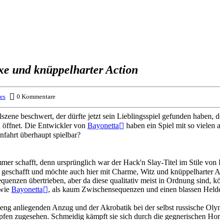
xe und knüppelharter Action
es
0 Kommentare
zene beschwert, der dürfte jetzt sein Lieblingsspiel gefunden haben, 
 öffnet. Die Entwickler von
Bayonetta
haben ein Spiel mit so vielen 
nfahrt überhaupt spielbar?
mmer schafft, denn ursprünglich war der Hack'n Slay-Titel im Stile v
nd geschafft und möchte auch hier mit Charme, Witz und knüppelharter A
quenzen übertrieben, aber da diese qualitativ meist in Ordnung sind, k
 wie
Bayonetta
, als kaum Zwischensequenzen und einen blassen Held
 eng anliegenden Anzug und der Akrobatik bei der selbst russische Olym
pfen zugesehen. Schmeidig kämpft sie sich durch die gegnerischen Ho