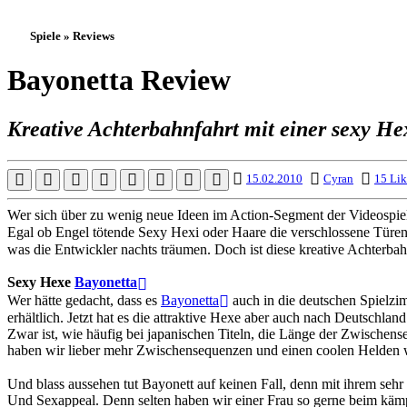
Spiele » Reviews
Bayonetta Review
Kreative Achterbahnfahrt mit einer sexy He
15.02.2010
Cyran
15 Lik
Wer sich über zu wenig neue Ideen im Action-Segment der Videospiels
Egal ob Engel tötende Sexy Hexi oder Haare die verschlossene Türen
was die Entwickler nachts träumen. Doch ist diese kreative Achterbah
Sexy Hexe
Bayonetta
Wer hätte gedacht, dass es
Bayonetta
auch in die deutschen Spielzi
erhältlich. Jetzt hat es die attraktive Hexe aber auch nach Deutschla
Zwar ist, wie häufig bei japanischen Titeln, die Länge der Zwischense
haben wir lieber mehr Zwischensequenzen und einen coolen Helden
Und blass aussehen tut Bayonett auf keinen Fall, denn mit ihrem sehr
Und Sexappeal. Denn selten haben wir einer Frau so gerne beim käm