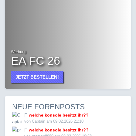
Werbung
EA FC 26
JETZT BESTELLEN!
NEUE FORENPOSTS
welche konsole besitzt ihr??
von Captain am 09.02.2026 21:10
welche konsole besitzt ihr??