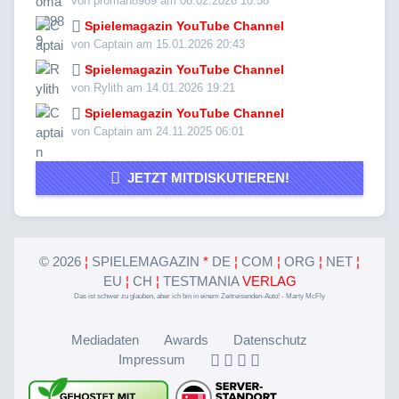
von proman8989 am 08.02.2026 10:58
Spielemagazin YouTube Channel
von Captain am 15.01.2026 20:43
Spielemagazin YouTube Channel
von Rylith am 14.01.2026 19:21
Spielemagazin YouTube Channel
von Captain am 24.11.2025 06:01
JETZT MITDISKUTIEREN!
©
2026
¦
SPIELEMAGAZIN
*
DE
¦
COM
¦
ORG
¦
NET
¦
EU
¦
CH
¦
TESTMANIA
VERLAG
Das ist schwer zu glauben, aber ich bin in einem Zeitreisenden-Auto! - Marty McFly
Mediadaten
Awards
Datenschutz
Impressum