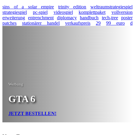
sins of a solar empire
trinity edition
weltraumstrategiespiel
strategiespiel
pc-spiel
videospiel
komplettpaket
vollversion
erweiterung
entrenchment
diplomacy
handbuch
tech-tree
poster
patches
stationärer handel
verkaufspreis
29
99 euro
d
Werbung
GTA 6
JETZT BESTELLEN!