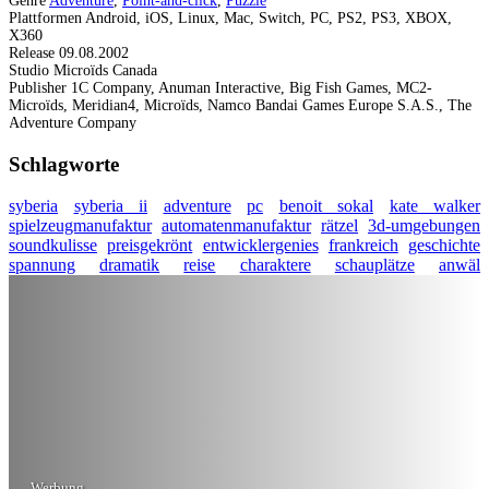
Genre
Adventure
,
Point-and-click
,
Puzzle
Plattformen
Android, iOS, Linux, Mac, Switch, PC, PS2, PS3, XBOX,
X360
Release
09.08.2002
Studio
Microïds Canada
Publisher
1C Company, Anuman Interactive, Big Fish Games, MC2-
Microïds, Meridian4, Microïds, Namco Bandai Games Europe S.A.S., The
Adventure Company
Schlagworte
syberia
syberia ii
adventure
pc
benoit sokal
kate walker
spielzeugmanufaktur
automatenmanufaktur
rätzel
3d-umgebungen
soundkulisse
preisgekrönt
entwicklergenies
frankreich
geschichte
spannung
dramatik
reise
charaktere
schauplätze
anwäl
Werbung