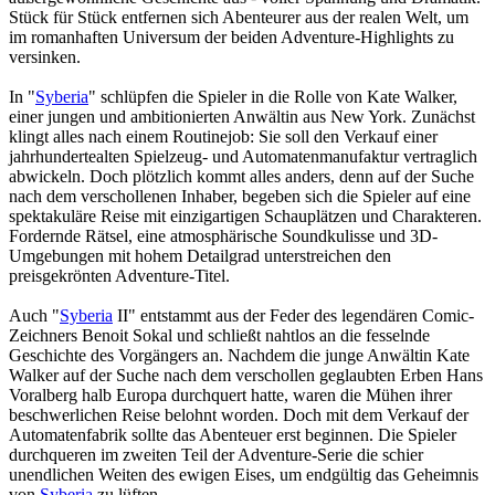
Stück für Stück entfernen sich Abenteurer aus der realen Welt, um
im romanhaften Universum der beiden Adventure-Highlights zu
versinken.
In "
Syberia
" schlüpfen die Spieler in die Rolle von Kate Walker,
einer jungen und ambitionierten Anwältin aus New York. Zunächst
klingt alles nach einem Routinejob: Sie soll den Verkauf einer
jahrhundertealten Spielzeug- und Automatenmanufaktur vertraglich
abwickeln. Doch plötzlich kommt alles anders, denn auf der Suche
nach dem verschollenen Inhaber, begeben sich die Spieler auf eine
spektakuläre Reise mit einzigartigen Schauplätzen und Charakteren.
Fordernde Rätsel, eine atmosphärische Soundkulisse und 3D-
Umgebungen mit hohem Detailgrad unterstreichen den
preisgekrönten Adventure-Titel.
Auch "
Syberia
II" entstammt aus der Feder des legendären Comic-
Zeichners Benoit Sokal und schließt nahtlos an die fesselnde
Geschichte des Vorgängers an. Nachdem die junge Anwältin Kate
Walker auf der Suche nach dem verschollen geglaubten Erben Hans
Voralberg halb Europa durchquert hatte, waren die Mühen ihrer
beschwerlichen Reise belohnt worden. Doch mit dem Verkauf der
Automatenfabrik sollte das Abenteuer erst beginnen. Die Spieler
durchqueren im zweiten Teil der Adventure-Serie die schier
unendlichen Weiten des ewigen Eises, um endgültig das Geheimnis
von
Syberia
zu lüften.