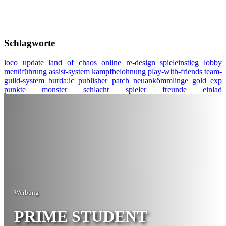
Schlagworte
loco update
land of chaos online
re-design
spieleinstieg
lobby
menüführung
assist-system
kampfbelohnung
play-with-friends
team-
guild-system
burda:ic
publisher
patch
neuankömmlinge
gold
exp
punkte
monster
schlacht
spieler
freunde einlad
Werbung
PRIME STUDENT