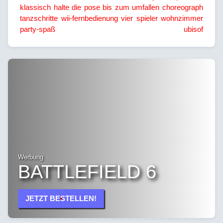
klassisch
halte die pose
bis zum umfallen
choreograph
tanzschritte
wii-fernbedienung
vier spieler
wohnzimmer
party-spaß
ubisof
Werbung
BATTLEFIELD 6
JETZT BESTELLEN!