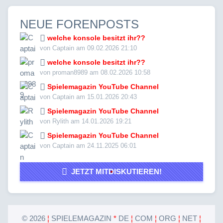
NEUE FORENPOSTS
welche konsole besitzt ihr??
von Captain am 09.02.2026 21:10
welche konsole besitzt ihr??
von proman8989 am 08.02.2026 10:58
Spielemagazin YouTube Channel
von Captain am 15.01.2026 20:43
Spielemagazin YouTube Channel
von Rylith am 14.01.2026 19:21
Spielemagazin YouTube Channel
von Captain am 24.11.2025 06:01
JETZT MITDISKUTIEREN!
©
2026
¦
SPIELEMAGAZIN
*
DE
¦
COM
¦
ORG
¦
NET
¦