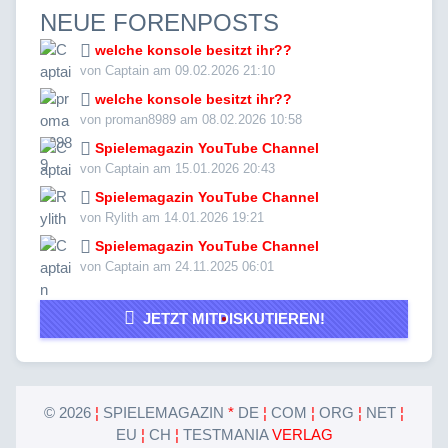
NEUE FORENPOSTS
welche konsole besitzt ihr??
von Captain am 09.02.2026 21:10
welche konsole besitzt ihr??
von proman8989 am 08.02.2026 10:58
Spielemagazin YouTube Channel
von Captain am 15.01.2026 20:43
Spielemagazin YouTube Channel
von Rylith am 14.01.2026 19:21
Spielemagazin YouTube Channel
von Captain am 24.11.2025 06:01
JETZT MITDISKUTIEREN!
©
2026
¦
SPIELEMAGAZIN
*
DE
¦
COM
¦
ORG
¦
NET
¦
EU
¦
CH
¦
TESTMANIA
VERLAG