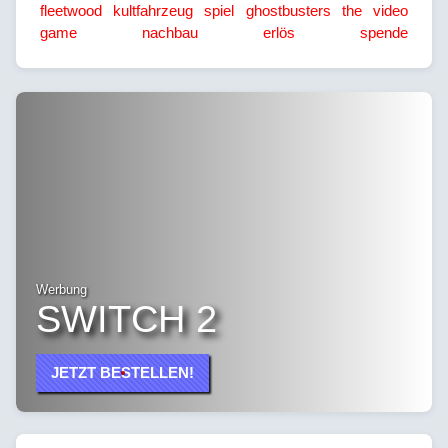
fleetwood
kultfahrzeug
spiel
ghostbusters the video
game
nachbau
erlös
spende
Werbung
SWITCH 2
JETZT BESTELLEN!