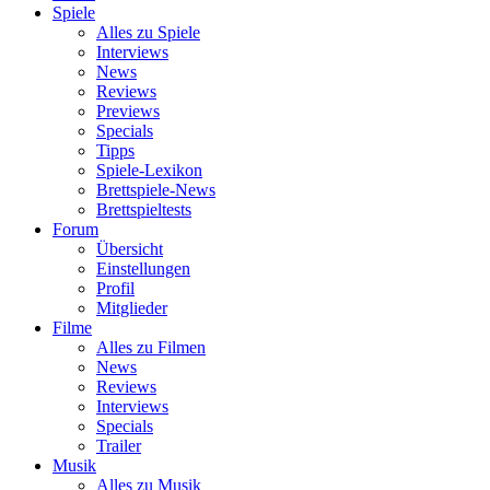
Spiele
Alles zu Spiele
Interviews
News
Reviews
Previews
Specials
Tipps
Spiele-Lexikon
Brettspiele-News
Brettspieltests
Forum
Übersicht
Einstellungen
Profil
Mitglieder
Filme
Alles zu Filmen
News
Reviews
Interviews
Specials
Trailer
Musik
Alles zu Musik