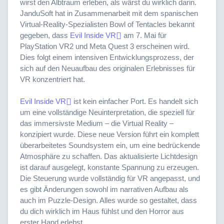
wirst den Albtraum erleben, als wärst du wirklich darin.
JanduSoft hat in Zusammenarbeit mit dem spanischen
Virtual-Reality-Spezialisten Bowl of Tentacles bekannt
gegeben, dass
Evil Inside VR
am 7. Mai für
PlayStation VR2 und Meta Quest 3 erscheinen wird.
Dies folgt einem intensiven Entwicklungsprozess, der
sich auf den Neuaufbau des originalen Erlebnisses für
VR konzentriert hat.
Evil Inside VR
ist kein einfacher Port. Es handelt sich
um eine vollständige Neuinterpretation, die speziell für
das immersivste Medium – die Virtual Reality –
konzipiert wurde. Diese neue Version führt ein komplett
überarbeitetes Soundsystem ein, um eine bedrückende
Atmosphäre zu schaffen. Das aktualisierte Lichtdesign
ist darauf ausgelegt, konstante Spannung zu erzeugen.
Die Steuerung wurde vollständig für VR angepasst, und
es gibt Änderungen sowohl im narrativen Aufbau als
auch im Puzzle-Design. Alles wurde so gestaltet, dass
du dich wirklich im Haus fühlst und den Horror aus
erster Hand erlebst.