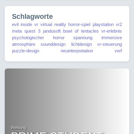
Schlagworte
evil inside vr
virtual reality
horror-spiel
playstation vr2
meta quest 3
jandusoft
bowl of tentacles
vr-erlebnis
psychologischer horror
spannung
immersive
atmosphäre
sounddesign
lichtdesign
vr-steuerung
puzzle-design
neuinterpretation
verf
Werbung