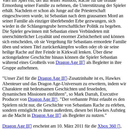
Vael ins Spiel ein, der auf seiner Mission, Rache für die brutale
Ermordung seiner Familie zu nehmen, die Unterstützung der Spieler
erhält. Nachdem er schon als Junge auf die Priesterschaft
eingeschworen wurde, ist Sebastian nach dem grausamen Mord an
seiner Familie als einziger überlebender Erbe gezwungen, sich
wieder in die Schlangengrube herrschaftlicher Politik zu begeben.
Die Spieler gewinnen mit Sebastian einen Verbündeten mit
unerschütterlicher Loyalität und enormer Zielsicherheit und können
sich entscheiden, ob sie Vergeltung für Sebastians ermordete Familie
üben und seinen Titel zurückerkämpfen wollen oder ob sie seine
heilige Rache auf ihre Feinde in Kirkwall lenken. Über diese
actiongeladene Geschichte hinaus können die Spieler Sebastian
während eines Großteils von
Dragon Age II
als Begleiter in ihre
Gruppe aufnehmen.
"Unser Ziel für die
Dragon Age II
-Zusatzinhalte ist es, Hawkes
Abenteuer und das Dragon Age-Universum zu erweitern, indem wir
Charaktere mit bedeutsamen Geschichten und fesselnden,
dynamischen Missionen einführen", so Mark Darrah, Executive
Producer von
Dragon Age II
. "Der verbannte Prinz erlaubt es den
Spielern nicht nur, die Geschichte von Sebastians Rache zu erleben,
sondern ermöglicht es ihnen außerdem, diesen bei Hawkes Aufstieg
an die Macht in
Dragon Age II
als Begleiter zu nutzen."
Dragon Age II
erscheint am 10. März 2011 für die
Xbox 360
,