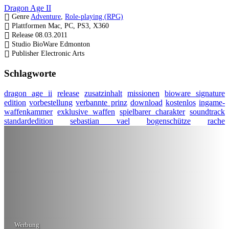
Dragon Age II
Genre
Adventure
,
Role-playing (RPG)
Plattformen
Mac, PC, PS3, X360
Release
08.03.2011
Studio
BioWare Edmonton
Publisher
Electronic Arts
Schlagworte
dragon age ii
release
zusatzinhalt
missionen
bioware signature
edition
vorbestellung
verbannte prinz
download
kostenlos
ingame-
waffenkammer
exklusive waffen
spielbarer charakter
soundtrack
standardedition
sebastian vael
bogenschütze
rache
Werbung