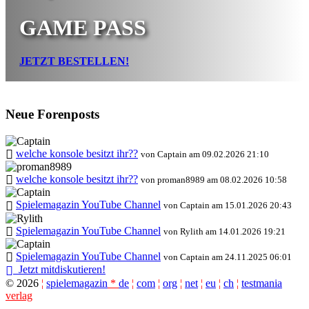
GAME PASS
JETZT BESTELLEN!
Neue Forenposts
welche konsole besitzt ihr??
von Captain am 09.02.2026 21:10
welche konsole besitzt ihr??
von proman8989 am 08.02.2026 10:58
Spielemagazin YouTube Channel
von Captain am 15.01.2026 20:43
Spielemagazin YouTube Channel
von Rylith am 14.01.2026 19:21
Spielemagazin YouTube Channel
von Captain am 24.11.2025 06:01
Jetzt mitdiskutieren!
©
2026
¦
spielemagazin
*
de
¦
com
¦
org
¦
net
¦
eu
¦
ch
¦
testmania
verlag