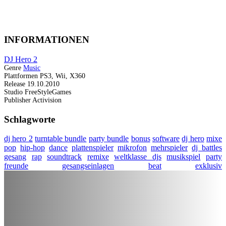
INFORMATIONEN
DJ Hero 2
Genre
Music
Plattformen
PS3, Wii, X360
Release
19.10.2010
Studio
FreeStyleGames
Publisher
Activision
Schlagworte
dj hero 2
turntable bundle
party bundle
bonus
software
dj hero
mixe
pop
hip-hop
dance
plattenspieler
mikrofon
mehrspieler
dj battles
gesang
rap
soundtrack
remixe
weltklasse djs
musikspiel
party
freunde
gesangseinlagen
beat
exklusiv