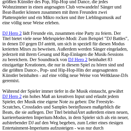
größten Künstler des Pop, Hip-Hop und Dance, die jedes
Wohnzimmer in einen angesagten Club verwandeln! Sänger und
Beat-Bastler können zusammen mit ihren Freunden zwei
Plattenspieler und ein Mikro rocken und ihre Lieblingsmusik auf
eine völlig neue Weise erleben.
DJ Hero 2
lädt Freunde ein, zusammen eine Party zu feiern. Der
Titel bietet viele neue Mehrspieler-Modi: Zum Beispiel "DJ Battles",
in denen DJ gegen DJ antritt, um sich in speziell für diesen Modus
kreierten Mixes zu beweisen. Außerdem werden Sänger eingeladen,
jederzeit mit ihrem Gesang und Rap-Einlagen die Musik-Sessions
zu bereichern. Der Soundtrack von
DJ Hero 2
beinhaltet 83
einzigartige Kreationen, die nur in diesem Spiel zu hören sind und
die größten Dance-, Pop- und Hip-Hop-Hits der angesagtesten
Künstler beinhalten - auf eine völlig neue Weise von Weltklasse-DJs
geremixt.
Während der Spieler immer tiefer in die Musik eintaucht, gewährt
DJ Hero 2
ein hohes Maß an kreativen Input und erlaubt jedem
Spieler, der Musik eine eigene Note zu geben: Die Freestyle-
Scratches, Crossfades und Samples beeinflussen maßgeblich die
Beats, die sie auflegen. Der Titel beinhalÂ­tet außerdem einen neuen,
karrierebasierten Imperium-Modus, in dem Spieler sich als ein neuer,
aufstrebender DJ auf den Weg begeben, zum Leiter eines riesigen
Entertainment-Imperiums aufzusteigen - was nur durch