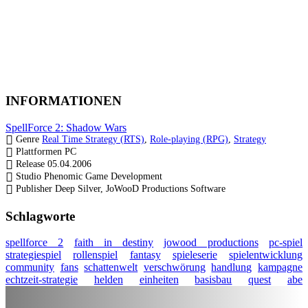
INFORMATIONEN
SpellForce 2: Shadow Wars
Genre
Real Time Strategy (RTS)
,
Role-playing (RPG)
,
Strategy
Plattformen
PC
Release
05.04.2006
Studio
Phenomic Game Development
Publisher
Deep Silver, JoWooD Productions Software
Schlagworte
spellforce 2
faith in destiny
jowood productions
pc-spiel
strategiespiel
rollenspiel
fantasy
spieleserie
spielentwicklung
community
fans
schattenwelt
verschwörung
handlung
kampagne
echtzeit-strategie
helden
einheiten
basisbau
quest
abe