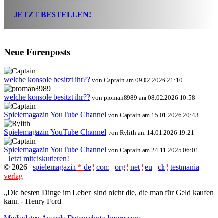
JETZT BESTELLEN!
Neue Forenposts
welche konsole besitzt ihr??
von Captain am 09.02.2026 21:10
welche konsole besitzt ihr??
von proman8989 am 08.02.2026 10:58
Spielemagazin YouTube Channel
von Captain am 15.01.2026 20:43
Spielemagazin YouTube Channel
von Rylith am 14.01.2026 19:21
Spielemagazin YouTube Channel
von Captain am 24.11.2025 06:01
Jetzt mitdiskutieren!
©
2026
¦
spielemagazin
*
de
¦
com
¦
org
¦
net
¦
eu
¦
ch
¦
testmania
verlag
„Die besten Dinge im Leben sind nicht die, die man für Geld kaufen
kann - Henry Ford
Mediadaten
Awards
Datenschutz
Impressum