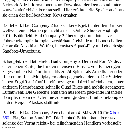
Network Alle Informationen zum Download der Demo sind unter
www.battlefield.de. bereitgestellt. Hier erfahren die Spieler auch wie
sie einen der heißbegehrten Keys erhalten.
Battlefield: Bad Company 2 hat sich bereits jetzt unter den Kritikern
weltweit einen Namen gemacht als das Online-Shooter Highlight
2010. Battlefield: Bad Company 2 überzeugt durch intensive
Fahrzeugkämpfe, komplett zerstörbare Gebäude und Landschaften,
die große Anzahl an Waffen, intensives Squad-Play und eine riesige
Sandbox-Umgebung.
Schauplatz der Battlefield: Bad Company 2 Demo ist Port Valdez,
einer neuen Karte, die für den intensiven Einsatz von Fahrzeugen
zugeschnitten ist. Dort treten bis zu 24 Spieler als Amerikaner oder
Russen im Rush-Multiplayermodus gegeneinander an. Die Spieler
haben Zugriff auf fünf Landfahrzeuge und drei Lufteinheiten, unter
anderem Kampfpanzer, schnelle Quad Bikes und mobile gepanzerte
Luftabwehr. Die Gefechte enthalten außerdem packende Infanterie-
Kämpfe, die an der Uferlinie zu einem großen Öl-Industriekomplex
in den Bergen Alaskas stattfinden.
Battlefield: Bad Company 2 erscheint am 4. März 2010 für
Xbox
360
, PlayStation 3 und PC. Die Limited Edition kann bereits -
solange der Vorrat reicht - bei teilnehmenden Händlern vorbestellt