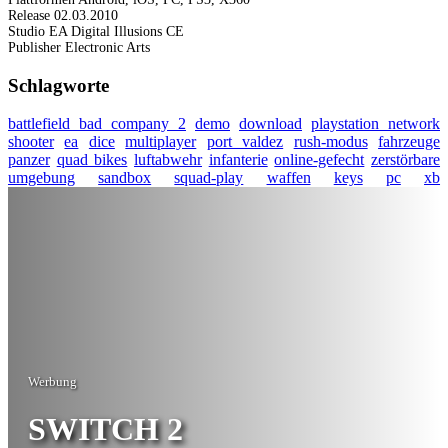
Release
02.03.2010
Studio
EA Digital Illusions CE
Publisher
Electronic Arts
Schlagworte
battlefield bad company 2
demo
download
playstation network
shooter
ea
dice
multiplayer
port valdez
rush-modus
fahrzeuge
panzer
quad bikes
luftabwehr
infanterie
online-gefecht
zerstörbare
umgebung
sandbox
squad-play
waffen
keys
pc
xb
Werbung
SWITCH 2