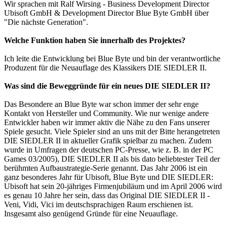
Wir sprachen mit Ralf Wirsing - Business Development Director
Ubisoft GmbH & Development Director Blue Byte GmbH über
"Die nächste Generation".
Welche Funktion haben Sie innerhalb des Projektes?
Ich leite die Entwicklung bei Blue Byte und bin der verantwortliche
Produzent für die Neuauflage des Klassikers DIE SIEDLER II.
Was sind die Beweggründe für ein neues DIE SIEDLER II?
Das Besondere an Blue Byte war schon immer der sehr enge
Kontakt von Hersteller und Community. Wie nur wenige andere
Entwickler haben wir immer aktiv die Nähe zu den Fans unserer
Spiele gesucht. Viele Spieler sind an uns mit der Bitte herangetreten
DIE SIEDLER II in aktueller Grafik spielbar zu machen. Zudem
wurde in Umfragen der deutschen PC-Presse, wie z. B. in der PC
Games 03/2005), DIE SIEDLER II als bis dato beliebtester Teil der
berühmten Aufbaustrategie-Serie genannt. Das Jahr 2006 ist ein
ganz besonderes Jahr für Ubisoft, Blue Byte und DIE SIEDLER:
Ubisoft hat sein 20-jähriges Firmenjubiläum und im April 2006 wird
es genau 10 Jahre her sein, dass das Original DIE SIEDLER II -
Veni, Vidi, Vici im deutschsprachigen Raum erschienen ist.
Insgesamt also genügend Gründe für eine Neuauflage.