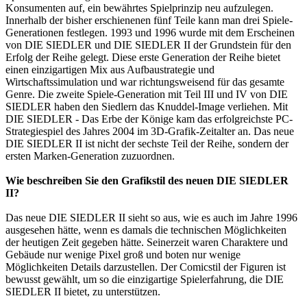
Konsumenten auf, ein bewährtes Spielprinzip neu aufzulegen.
Innerhalb der bisher erschienenen fünf Teile kann man drei Spiele-
Generationen festlegen. 1993 und 1996 wurde mit dem Erscheinen
von DIE SIEDLER und DIE SIEDLER II der Grundstein für den
Erfolg der Reihe gelegt. Diese erste Generation der Reihe bietet
einen einzigartigen Mix aus Aufbaustrategie und
Wirtschaftssimulation und war richtungsweisend für das gesamte
Genre. Die zweite Spiele-Generation mit Teil III und IV von DIE
SIEDLER haben den Siedlern das Knuddel-Image verliehen. Mit
DIE SIEDLER - Das Erbe der Könige kam das erfolgreichste PC-
Strategiespiel des Jahres 2004 im 3D-Grafik-Zeitalter an. Das neue
DIE SIEDLER II ist nicht der sechste Teil der Reihe, sondern der
ersten Marken-Generation zuzuordnen.
Wie beschreiben Sie den Grafikstil des neuen DIE SIEDLER
II?
Das neue DIE SIEDLER II sieht so aus, wie es auch im Jahre 1996
ausgesehen hätte, wenn es damals die technischen Möglichkeiten
der heutigen Zeit gegeben hätte. Seinerzeit waren Charaktere und
Gebäude nur wenige Pixel groß und boten nur wenige
Möglichkeiten Details darzustellen. Der Comicstil der Figuren ist
bewusst gewählt, um so die einzigartige Spielerfahrung, die DIE
SIEDLER II bietet, zu unterstützen.