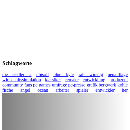
Schlagworte
die siedler 2
ubisoft
blue byte
ralf wirsing
neuauflage
wirtschaftssimulation
klassiker
remake
entwicklung
produzent
community
fans
pc games
umfrage
pc-presse
grafik
bergwerk
kohle
fische
angel
ozean
arbeiter
spieler
entwickler
her